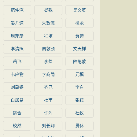
范仲淹
晏殊
吴文英
晏几道
朱敦儒
柳永
周邦彦
程垓
贺铸
李清照
周敦颐
文天祥
岳飞
李煜
陆龟蒙
韦应物
李商隐
元稹
刘禹锡
齐己
李白
白居易
杜甫
张籍
姚合
许浑
杜牧
皎然
刘长卿
贯休