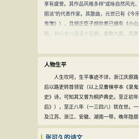
享有盛誉。其作品风格多样“或咏自然风光、
丽派”的代表作家。其散曲，元世已有《今
鬼簿》），且胡正臣子胡存善已编有《小山
辑，共小令八百五十五首，套数九套，其数
散曲盛称于世。元·高栻《双调·殿前欢《题
城玉，名重《长门赋》”；大食惟寅《双调·
贾仲明补《录鬼簿》挽词，称“照耀乾坤《今
人物生平
山玉，合浦珠，压倒群儒”（天一阁本《录鬼
人生坎坷，生平事迹不详，浙江庆原路（
称“其词清而且丽，华而不艳，有不吃烟火
后以路吏转首领官（以上见曹楝亭本《录鬼
诚词林之宗匠也，当以九方皋之眼相之”。明
史》诗，可知其又曾为桐庐典史。至正初年
诗家之有李杜”，王骥德《曲律》则辩云：
后》），至正八年（一三四八）犹在世。一
吉、义山之流”。清·刘熙载《艺概》称乔、
及江苏、浙江、安徽、湖南一带，晚年隐居
或有以为小山曲风雅丽，其曲作有“不脱词境
中清华一派之所由立也”（任讷《曲谐》）
张可久的诗文