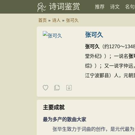
诗词鉴赏
推荐
诗文
名句
首页
»
诗人
»
张可久
张可久
张可久
（约1270～1
堂外纪》）；一说名
张
综》）；又一说字仲远
江宁波鄞县）人，元朝
张”。
张可久的诗文(330
主要成就
最为多产的散曲大家
张毕生致力于词曲的创作，是元代最为多