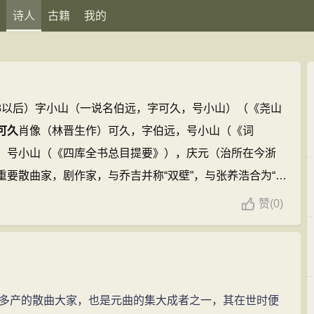
诗人
古籍
我的
348以后）字小山（一说名伯远，字可久，号小山）（《尧山
可久
肖像（林晋生作）可久，字伯远，号小山（《词
，号小山（《四库全书总目提要》），庆元（治所在今浙
重要散曲家，剧作家，与乔吉并称“双壁”，与张养浩合为“二
篇)
张可久的名句(18条)
赞
(
0)
产的散曲大家，也是元曲的集大成者之一，其在世时便