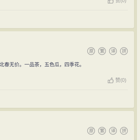
赞
(
0)
影响。生活的坎坷使他抑郁悲伤，向往归隐。因此，描
。“归隐”虽然是一个传统题材，而对张可久来说，有其特殊
0岁尚任小吏“昆山县幕僚”；80岁还任“监税松源”，有不
因此生活面比较狭窄，作品内容不够广阔。他有不少唱和
同时他的社会地位和经历，又决定了他的生活态度比较顺
原
繁
译
拼
”的色彩。
期，散曲家时尚自然真率，后期追求清丽雅正。张可久
北春无价。一品茶，五色瓜，四季花。
离散曲原有的白描的特色而入于雅正，以丰富多彩而又清
赞
(
0)
录鬼簿》把张可久列入“方今才人相知者”一类。他专攻散
森《全元散曲》所辑，共存小令855首，套数9篇，占
渔唱》、《小山北曲乐府》等散曲集，又有天一阁本《小
原
繁
译
拼
为“词林之宗匠”。清代诗论家刘熙载推崇他为“曲家翘