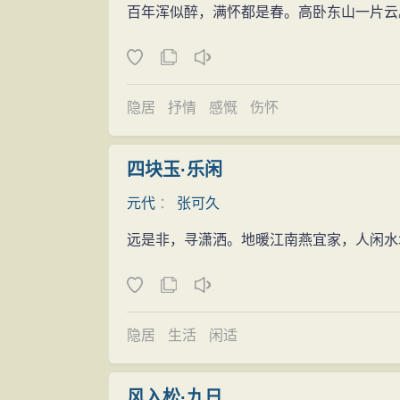
楚”。他的散曲主要的艺术特点是：讲究格
百年浑似醉，满怀都是春。高卧东山一片云
作法，籍以入于典雅。许光治说他“俪辞追乐
开仙《小山小令序》评小山乐府，谓如瑶天
隐居
抒情
感慨
伤怀
四块玉·乐闲
元代
：
张可久
远是非，寻潇洒。地暖江南燕宜家，人闲水
隐居
生活
闲适
风入松·九日