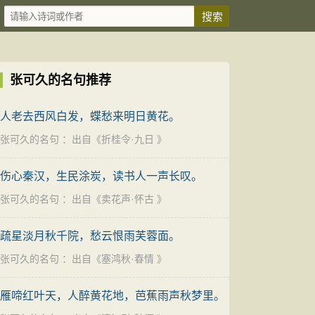
张可久的名句推荐
人老去西风白发，蝶愁来明日黄花。
张可久的名句
：出自《
折桂令·九日
》
伤心秦汉，生民涂炭，读书人一声长叹。
张可久的名句
：出自《
卖花声·怀古
》
疏星淡月秋千院，愁云恨雨芙蓉面。
张可久的名句
：出自《
塞鸿秋·春情
》
雁啼红叶天，人醉黄花地，芭蕉雨声秋梦里。