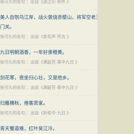
张可久的名句
：出自《
清江引·秋怀
》
美人自刎乌江岸，战火曾烧赤壁山，将军空老玉
门关。
张可久的名句
：出自《
卖花声·怀古
》
九日明朝酒香，一年好景橙黄。
张可久的名句
：出自《
满庭芳·客中九日
》
剑花寒，夜坐归心壮，又是他乡。
张可久的名句
：出自《
满庭芳·客中九日
》
归雁横秋，倦客思家。
张可久的名句
：出自《
折桂令·九日
》
青天蜀道难，红叶吴江冷。