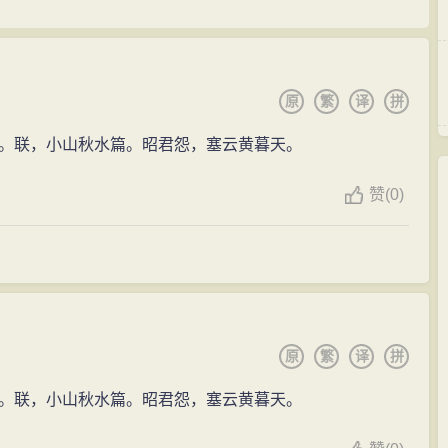
》等抒发穷通无定，世态炎凉的感慨；〔卖花声〕《怀
作品充满愤世嫉俗的感情，在一定程度上反映了当时社会
的又一内容是向往归隐，描写归隐生活中的情景。“依松
原
繁
译
拼
交的多为官员和文人，生活面比较狭窄，作品内容不够广
不满，但仍表现出一种“怨而不怒”的色彩。张可久是元代散
。联，小山秋水篇。昭君怨，塞云黄暮天。
是：讲究格律音韵；着力于炼字炼句，对仗工整，字句和
赞
(
0)
而且常常熔铸诗词名句，藉以入于典雅。其作品多为欣赏
作品表现了闲适散逸的情趣，同时吸收了诗词的声律，句
然的风格。明清以来颇为文人推重。明朱权《太和正音
一代曲风转捩的关键人物。元散曲前期创作崇尚自然真率，后
风转变中起了重要作用。其散曲在后期被视为典范。
原
繁
译
拼
往，曾互相作曲唱和。而他的散曲里涉及的是隐居和游
。联，小山秋水篇。昭君怨，塞云黄暮天。
纸虚名，万里修程”[上小楼《春思》]。