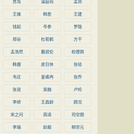
贾岛
温庭筠
孟郊
王维
韩愈
王建
钱起
岑参
罗隐
郑谷
杜荀鹤
方干
孟浩然
戴叔伦
权德舆
韩偓
皮日休
张祜
韦庄
皇甫冉
张乔
张说
吴融
卢纶
李峤
王昌龄
顾况
宋之问
高适
司空图
李端
赵嘏
柳宗元