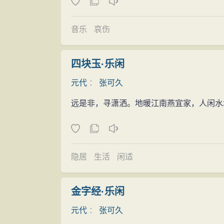
张可久长期为吏的身世，对他的创作很有
写归隐生活的景和情在作品中就显得多一些
音乐
哀伤
的、深切的思想内涵：他一生奔波于宦海，到7
得已的苦衷……他结交的多为官员和文人，
四块玉·乐闲
之作，不论在思想上或艺术上都显得平庸；
元代
：
张可久
从，虽有愤懑和不平，都表现一种“怨而不怒
张可久在散曲史上居有重要地位。元代前
远是非，寻潇洒。地暖江南燕宜家，人闲水
在这划时代转变中起了重要作用。他力求脱
丽的风格，自成元代散曲鲜花中的奇葩。《
曲，特别致力于小令，能得乐府遗妙。
隐居
生活
闲适
张可久的散曲作品，当时即已集成。据隋树
元散曲的五分之一。著有《吴盐》、《苏堤
金字经·乐闲
山乐府》共六卷。
元代
：
张可久
张可久是元代散曲“清丽派”的代表，被誉