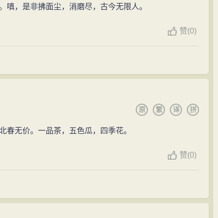
律音韵，着力于锻字炼句，对仗工整，字句和美，融合诗词
。嗔，是非拂面尘，消磨尽，古今无限人。
府之工，散句撷唐宋之秀”（《江山风月情·自序》）。李
赞
(
0)
笙鹤，有不食烟火气，可称之为“曲仙”。
原
繁
译
拼
北春无价。一品茶，五色瓜，四季花。
赞
(
0)