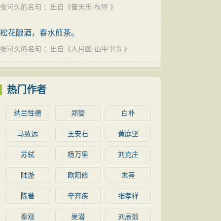
张可久的名句
：出自《
普天乐·秋怀
》
松花酿酒，春水煎茶。
张可久的名句
：出自《
人月圆·山中书事
》
热门作者
纳兰性德
郑燮
白朴
马致远
王安石
黄庭坚
苏轼
杨万里
刘克庄
陆游
欧阳修
朱熹
陈著
辛弃疾
张孝祥
秦观
吴潜
刘辰翁