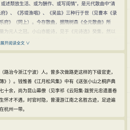
或述颓放生活、或为酬作、或写闺情”，是元代散曲中“清
乐府》、《苏堤渔唱》、《吴盐》三种行于世（见曹本《录
乐府》（同上）。今存散曲，据隋树森《全元散曲》所
量为元人之冠。小山亦能诗，见于《元诗选》癸集，然以
小山苏堤渔唱》称其“才华压尽香奁句，字字清殊”，“价等连
展开阅读全文 ∨
燕引雏》《奉寄小山先辈》称其“声传南国，名播中州”。明·
乐府》，《苏堤渔唱》文相助，又《吴盐》余意续”，“荆
簿》）。明·朱权《太和正音谱》评其词“如瑶天笙鹤”，又
路治今浙江宁波）人。曾多次做路吏这样的下级官吏，
食气，真可谓不羁之才；若被太华之仙风，招蓬莱之海月，
簿》）。钱惟善《江月松风集》中有《送张小山之桐庐典
·李开先序乔吉、张可久二家小令，谓“乐府之有乔张，犹
七十余，尚为昆山幕僚（见李祁《云阳集·跋贺元忠遗墨卷
“李则（王）实甫，杜则（马）东篱，始当；乔、张，盖长
生怀才不遇，时官时隐，曾漫游江南之名胜古迹，足迹遍
张“两家固同一骚雅，不落俳语，惟张尤翛然独远耳”。今人
在杭州一带。
”、“词曲间几乎一致”者，但亦肯定“小山一人造境，亦散曲
。