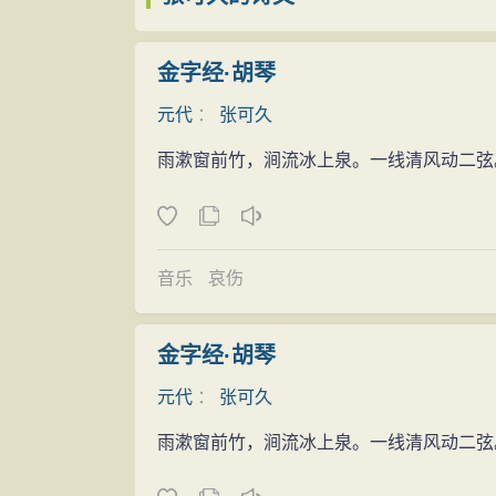
部分作品如〔庆东原〕《和马致远先辈韵
古》等曲写百姓的痛苦和世道的险恶。这类
金字经·胡琴
黑白颠倒、贤愚不分的现实。他的小山散曲
元代
：
张可久
涧，结草庐，读书声翠微深处。”张可久结
阔，不少唱和之作，显得平庸。虽有愤懑和
雨漱窗前竹，涧流冰上泉。一线清风动二弦
曲清丽派的代表作家。他的散曲的艺术特点
美；融合运用诗、词作法，讲究蕴藉工丽，
山光水色，抒写个人情怀和应酬怀古之作。
音乐
哀伤
法及辞藻到散曲中，形成一种清丽而不失自
谱》誉之为“词林之宗匠”。享誉当时，是
金字经·胡琴
期则追求清丽雅正。张可久的创作实践在曲
元代
：
张可久
地位
张可久早年与马致远、卢挚、贯云石有交
雨漱窗前竹，涧流冰上泉。一线清风动二弦
荡的江湖生活，正如他自己所形象概括的“半