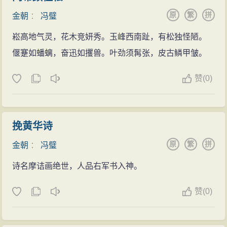
原
繁
拼
金朝
：
冯璧
崧高地气灵，花木竞妍秀。玉峰西南趾，有松独怪陋。
偃蹇如蟠螭，奋迅如攫兽。叶劲须髯张，皮古鳞甲皱。
赞
(
0)
挽黄华诗
原
繁
拼
金朝
：
冯璧
诗名摩诘画绝世，人品右军书入神。
赞
(
0)