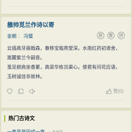
雒帅觅兰作诗以寄
原
繁
拼
金朝
：
冯璧
云插高牙画戟森，春移宝槛燕堂深。水南红药初退舍，
嵩麓紫兰今嗣音。
茧足赪肩坐香累，高梁华栋岂渠心。使君有问花应语，
玉树诚佳非故林。
赞
(
0)
热门古诗文
一春苦旱因成一章