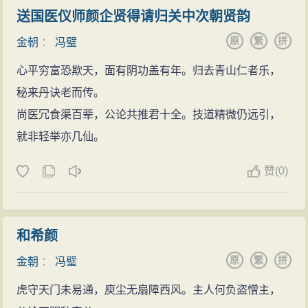
送国医仪师颜企贤得请归关中次朝贤韵
原
繁
拼
金朝
：
冯璧
心平穷富恐欺天，面有阴功盖有年。归去青山仁者乐，
秘来丹诀老而传。
尚医冗食渠百辈，公论共推君十全。技道精微仍远引，
就非轻举亦几仙。
赞
(
0)
和希颜
原
繁
拼
金朝
：
冯璧
虎守天门未易通，庾尘无扇障西风。主人何负盗憎主，