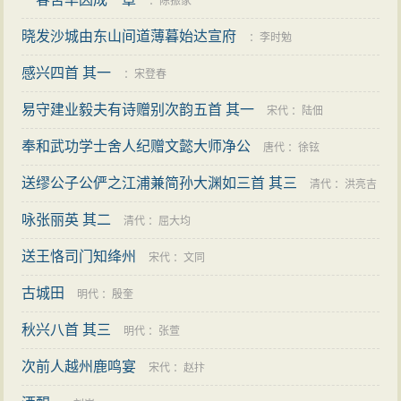
：
陈振家
晓发沙城由东山间道薄暮始达宣府
：
李时勉
感兴四首 其一
：
宋登春
易守建业毅夫有诗赠别次韵五首 其一
宋代
：
陆佃
奉和武功学士舍人纪赠文懿大师净公
唐代
：
徐铉
送缪公子公俨之江浦兼简孙大渊如三首 其三
清代
：
洪亮吉
咏张丽英 其二
清代
：
屈大均
送王恪司门知绛州
宋代
：
文同
古城田
明代
：
殷奎
秋兴八首 其三
明代
：
张萱
次前人越州鹿鸣宴
宋代
：
赵抃