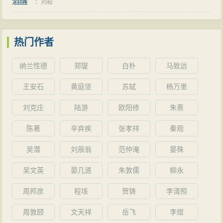
酒醒
：
刘崧
热门作者
纳兰性德
郑燮
白朴
马致远
王安石
黄庭坚
苏轼
杨万里
刘克庄
陆游
欧阳修
朱熹
陈著
辛弃疾
张孝祥
秦观
吴潜
刘辰翁
范仲淹
晏殊
吴文英
晏几道
朱敦儒
柳永
周邦彦
程垓
贺铸
李清照
周敦颐
文天祥
岳飞
李煜