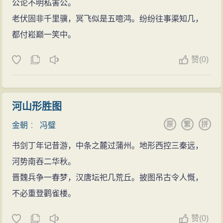
公论不明私害公。
老伏固非千里骥，冥飞似是五噫鸿。纷纷往事渠知几，
都付崧巅一笑中。
赞
(
0)
河山形胜图
原
繁
拼
金朝
：
冯璧
书剑丁年记昔游，中条之麓过蒲州。地形西控三秦远，
河势南吞二华秋。
晋魏兵争一春梦，汉唐坛祀几荒丘。披图吊古令人慨，
不必重登鹳雀楼。
赞
(
0)