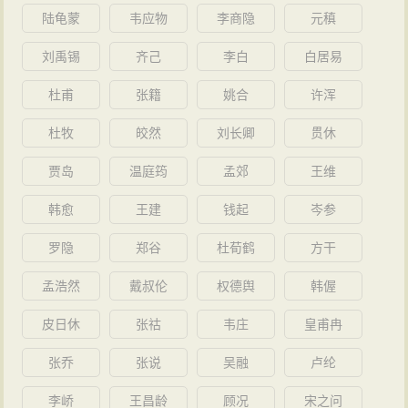
陆龟蒙
韦应物
李商隐
元稹
刘禹锡
齐己
李白
白居易
杜甫
张籍
姚合
许浑
杜牧
皎然
刘长卿
贯休
贾岛
温庭筠
孟郊
王维
韩愈
王建
钱起
岑参
罗隐
郑谷
杜荀鹤
方干
孟浩然
戴叔伦
权德舆
韩偓
皮日休
张祜
韦庄
皇甫冉
张乔
张说
吴融
卢纶
李峤
王昌龄
顾况
宋之问