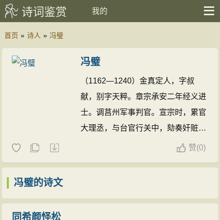
诗词鉴赏
我的
首页
»
诗人
»
冯璧
冯璧
（1162—1240）金真定人，字叔
献，别字天粹。章宗承安二年经义进
士。调莒州军事判官。宣宗时，累官
大理丞，与台官行关中，劾奏奸赃之
尤者十数人。总帅牙吾搭违制纵掠，
赞
(
0)
璧承诏查办，驰入营中，夺其军。累
官集庆军节度使。致仕。金亡后家
冯璧的诗文
居，卒年七十九。
冯璧的诗文(14篇)
同希颜怪松