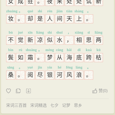
女
成
狂
。
夜
来
处
处
试
新
zhuāng
。
què
shì
rén
jiān
tiān
shàng
。
妆
。
却
是
人
间
天
上
。
bù
jué
xīn
liáng
shì
shuǐ
，
xiāng
sī
liǎng
不
觉
新
凉
似
水
，
相
思
两
bìn
rú
shuāng
。
mèng
cóng
hǎi
dǐ
kuà
kū
鬓
如
霜
。
梦
从
海
底
跨
枯
sāng
。
yuè
jǐn
yín
hé
fēng
làng
。
桑
。
阅
尽
银
河
风
浪
。
赞
(
0)
宋词三百首
宋词精选
七夕
记梦
思乡