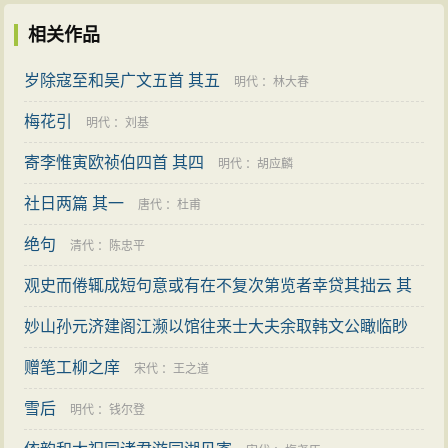
相关作品
岁除寇至和吴广文五首 其五
明代
：
林大春
梅花引
明代
：
刘基
寄李惟寅欧祯伯四首 其四
明代
：
胡应麟
社日两篇 其一
唐代
：
杜甫
绝句
清代
：
陈忠平
观史而倦辄成短句意或有在不复次第览者幸贷其拙云 其
六
妙山孙元济建阁江濒以馆往来士大夫余取韩文公瞰临眇
：
倪岳
空阁之句题以眇空赋三绝句 其三
赠笔工柳之庠
宋代
：
曾丰
宋代
：
王之道
雪后
明代
：
钱尔登