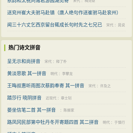
依韵和太祝同诸君游园湖见寄
宋代
：
梅尧臣
送兖州崔大夫驸马赴镇（唐人绝句作送崔驸马赴衮州）
闻三十六丈乞西京留台辄成长句时先之七兄已
唐代
：
白居易
宋代
：
晁说
之
热门诗文拼音
呈无示和尚拼音
宋代
：
释了朴
黄淡思歌 其一拼音
明代
：
李攀龙
王晦叔惠听雨图次蔡韵奉寄 其一拼音
宋代
：
许及之
踏莎行 晓阴拼音
近现代
：
章士钊
晏坐信笔二首 其一拼音
：
陈振家
路凤冈民部第中牡丹冬开寄题四首 其二拼音
明代
：
于慎行