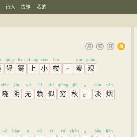
诗人
古籍
我的
原
繁
译
拼
ò
qīng
hán
shàng
xiǎo
lóu
-
qín
guān
漠
轻
寒
上
小
楼
-
秦
观
xiǎo
yīn
wú
lài
shì
qióng
qiū
。
dàn
yān
晓
阴
无
赖
似
穷
秋
。
淡
烟
wú
biān
sī
yǔ
xì
rú
chóu
。
bǎo
lián