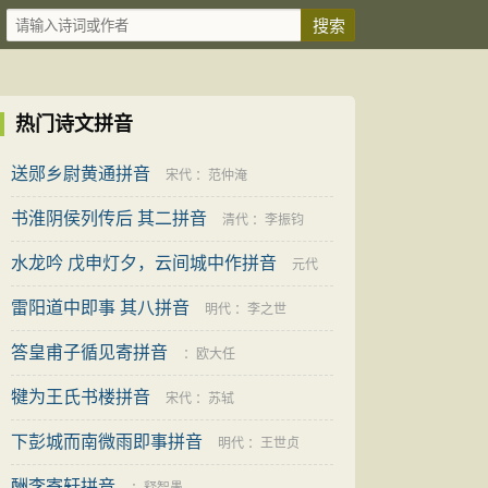
热门诗文拼音
送郧乡尉黄通拼音
宋代
：
范仲淹
书淮阴侯列传后 其二拼音
清代
：
李振钧
水龙吟 戊申灯夕，云间城中作拼音
元代
雷阳道中即事 其八拼音
：
邵亨贞
明代
：
李之世
答皇甫子循见寄拼音
：
欧大任
犍为王氏书楼拼音
宋代
：
苏轼
下彭城而南微雨即事拼音
明代
：
王世贞
酬李寄轩拼音