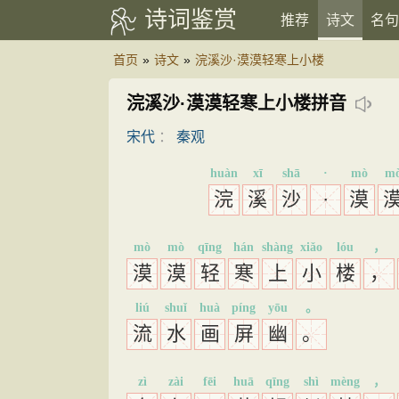
诗词鉴赏
推荐
诗文
名句
首页
»
诗文
»
浣溪沙·漠漠轻寒上小楼
浣溪沙·漠漠轻寒上小楼拼音
宋代
：
秦观
huàn
xī
shā
·
mò
m
浣
溪
沙
·
漠
mò
mò
qīng
hán
shàng
xiǎo
lóu
，
漠
漠
轻
寒
上
小
楼
，
liú
shuǐ
huà
píng
yōu
。
流
水
画
屏
幽
。
zì
zài
fēi
huā
qīng
shì
mèng
，