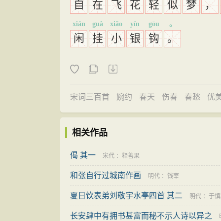
自
在
飞
花
轻
似
梦
，
xián
guà
xiǎo
yín
gōu
。
闲
挂
小
银
钩
。
宋词三百首
婉约
春天
伤春
春愁
优
相关作品
偈 其一
宋代
：
释善果
和张自行过城南作画
明代
：
钱宰
夏日饮表弟刘敬宇水亭四首 其二
明代
：
于慎
长安肆中有拥书甚富而秘不示人诗以异之