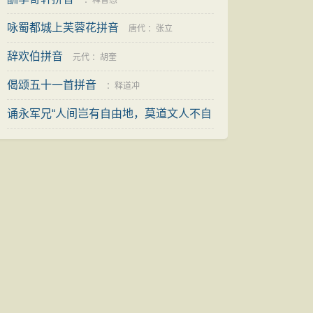
：
释智愚
咏蜀都城上芙蓉花拼音
唐代
：
张立
辞欢伯拼音
元代
：
胡奎
偈颂五十一首拼音
：
释道冲
诵永军兄“人间岂有自由地，莫道文人不自
由”句慨然有作拼音
：
陈伟