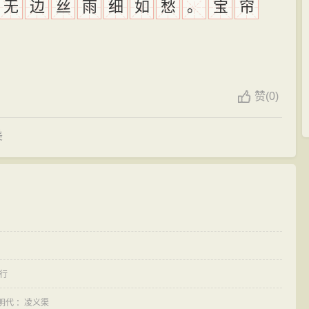
无
边
丝
雨
细
如
愁
。
宝
帘
赞
(
0)
美
行
明代
：
凌义渠