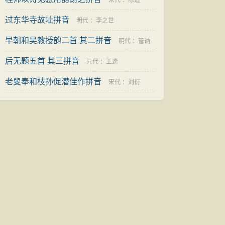
宋代
：
陈造
过东华寺故址拼音
明代
：
李之世
早朝和吴教授韵二首 其二拼音
明代
：
管讷
后无题五首 其三拼音
元代
：
王逢
老叟奉和枝孙促潜佳作拼音
宋代
：
刘衍