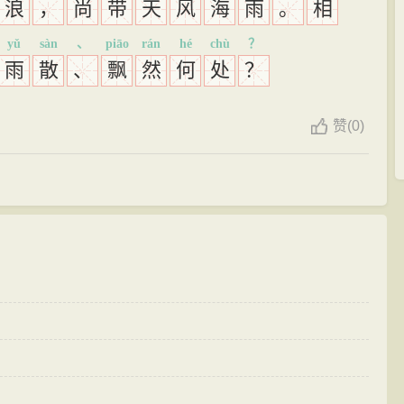
浪
，
尚
带
天
风
海
雨
。
相
yǔ
sàn
、
piāo
rán
hé
chù
？
雨
散
、
飘
然
何
处
？
赞
(
0)