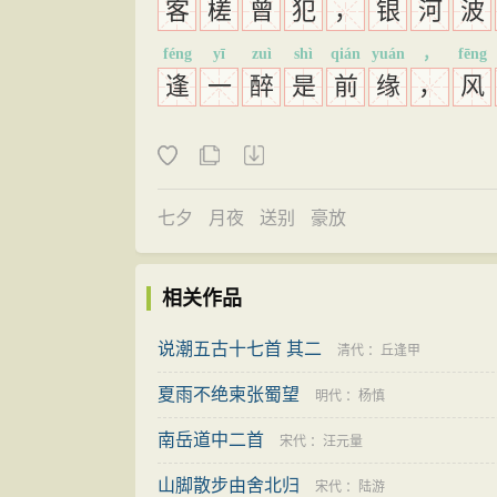
客
槎
曾
犯
，
银
河
波
féng
yī
zuì
shì
qián
yuán
，
fēng
逢
一
醉
是
前
缘
，
风
七夕
月夜
送别
豪放
相关作品
说潮五古十七首 其二
清代
：
丘逢甲
夏雨不绝柬张蜀望
明代
：
杨慎
南岳道中二首
宋代
：
汪元量
山脚散步由舍北归
宋代
：
陆游