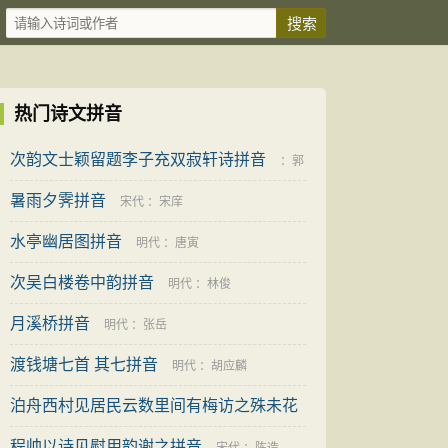
热门诗文拼音
次韵文士颖留题李子充双寂轩诗拼音
：
郭
暑雨夕霁拼音
印
宋代
：
宋庠
水亭幽居图拼音
明代
：
唐寅
次吴白楼卷中韵拼音
明代
：
林俊
月溪桥拼音
明代
：
张岳
渡钱塘七首 其七拼音
明代
：
胡应麟
泊舟西村见居民云数里间有梅访之殊未花
拼音
程帅以诗见慰用韵谢之拼音
宋代
：
赵蕃