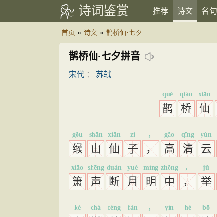
诗词鉴赏
推荐
诗文
名句
首页
»
诗文
»
鹊桥仙·七夕
鹊桥仙·七夕拼音
宋代
：
苏轼
què
qiáo
xiān
鹊
桥
仙
gōu
shān
xiān
zi
，
gāo
qīng
yún
缑
山
仙
子
，
高
清
云
xiāo
shēng
duàn
yuè
míng
zhōng
，
jǔ
箫
声
断
月
明
中
，
举
kè
chá
céng
fàn
，
yín
hé
bō