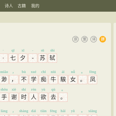
诗人
古籍
我的
原
繁
译
拼
·
qī
xī
-
sū
shì
·
七
夕
-
苏
轼
miǎo
，
bù
xué
chī
niú
ái
nǚ
。
fèng
渺
，
不
学
痴
牛
騃
女
。
凤
shǒu
xiè
shí
rén
yù
qù
。
手
谢
时
人
欲
去
。
làng
，
shàng
dài
tiān
fēng
hǎi
yǔ
。
xiāng