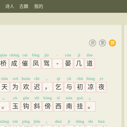
诗人
古籍
我的
原
繁
拼
qiáo
chéng
cuī
fèng
jià
-
yàn
jǐ
dào
桥
成
催
凤
驾
-
晏
几
道
tiān
wèi
huān
chí
，
qǐ
yǔ
chū
liáng
yè
天
为
欢
迟
，
乞
与
初
凉
夜
。
yù
gōu
xié
bàng
xī
nán
guà
。
。
玉
钩
斜
傍
西
南
挂
。
xiāng
xiù
píng
jiān
，
shuí
jì
dāng
shí
huà