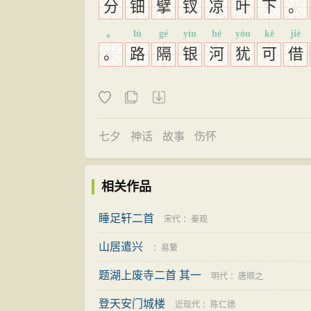
分
钿
擘
钗
凉
叶
下
。
。
lù
gé
yín
hé
yóu
kě
jiè
。
路
隔
银
河
犹
可
借
七夕
神话
故事
伤怀
相关作品
睡足轩二首
宋代
：
秦观
山居遣兴
：
易蘩
题湖上废寺二首 其一
明代
：
唐顺之
登天安门城楼
近现代
：
陈仁德