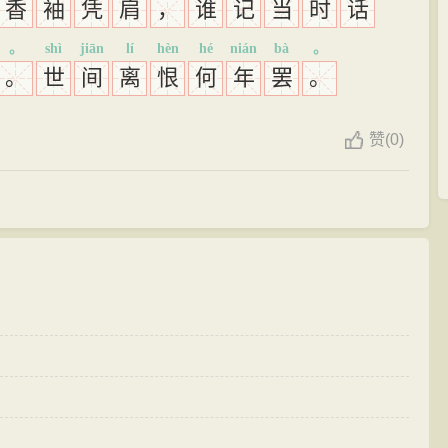
香
袖
凭
肩
，
谁
记
当
时
话
。
shì
jiān
lí
hèn
hé
nián
bà
。
。
世
间
离
恨
何
年
罢
。
赞
(
0)