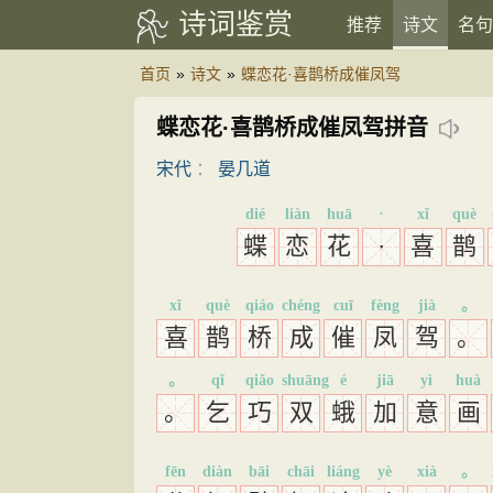
诗词鉴赏
推荐
诗文
名句
首页
»
诗文
»
蝶恋花·喜鹊桥成催凤驾
蝶恋花·喜鹊桥成催凤驾拼音
宋代
：
晏几道
dié
liàn
huā
·
xǐ
què
蝶
恋
花
·
喜
鹊
xǐ
què
qiáo
chéng
cuī
fèng
jià
。
喜
鹊
桥
成
催
凤
驾
。
。
qǐ
qiǎo
shuāng
é
jiā
yì
huà
。
乞
巧
双
蛾
加
意
画
fēn
diàn
bāi
chāi
liáng
yè
xià
。