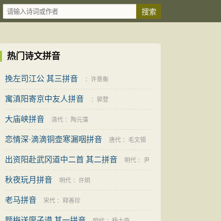
热门诗文拼音
挽左司江公 其三拼音
：
许景衡
寓滇阳寄京中友人拼音
：
郭登
大庙峡拼音
清代
：
陶元藻
恋情深·滴滴铜壶寒漏咽拼音
唐代
：
毛文锡
出资阳赴武冈道中二首 其二拼音
明代
：
尹
秋夜玩月拼音
台
明代
：
许炯
老马拼音
宋代
：
释善珍
题梅送廖子谟 其一拼音