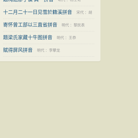
明代
：
杨士奇
十二月二十一日见雪於籍溪拼音
宋代
：
胡
寄怀曾工部以三直省拼音
寅
明代
：
黎民表
题梁氏家藏十牛图拼音
明代
：
王恭
赋得屏风拼音
明代
：
李攀龙