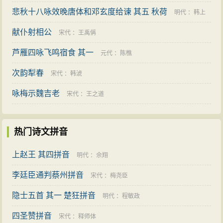
悲秋十八咏效晚唐体和邓玄度给谏 其五 秋荷
明代
：
韩上
献仆射相公
桂
宋代
：
王禹偁
芦雁四咏飞鸣宿食 其一
元代
：
陈樵
次韵犁春
宋代
：
韩淲
咏梅示魏吉老
宋代
：
王之道
热门诗文拼音
上赵王 其四拼音
明代
：
佘翔
李廷臣通判蔡州拼音
宋代
：
梅尧臣
隐士五首 其一 楚狂拼音
明代
：
程敏政
四圣赞拼音
宋代
：
释师体