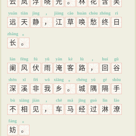
云
岚
浮
晓
光
。
林
花
含
笑
yuǎn
tiān
jìng
，
jiāng
cǎo
huàn
chóu
zhōng
rì
远
天
静
，
江
草
唤
愁
终
日
zhǎng
。
长
。
lán
fēng
fú
yǔ
yān
kè
lù
，
huí
gǔ
阑
风
伏
雨
淹
客
路
，
回
谷
shēn
xī
fēi
wǒ
xiāng
。
chéng
yú
gé
shǒu
深
溪
非
我
乡
。
城
隅
隔
手
bù
xiāng
jiàn
，
chē
mǎ
jīng
guò
lín
lǎo
不
相
见
，
车
马
经
过
淋
潦
fáng
。
妨
。