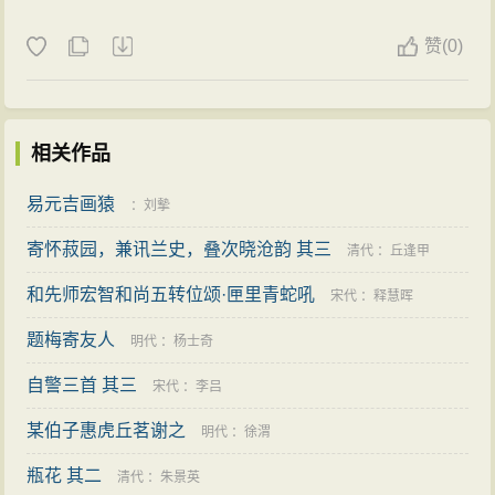
赞
(
0)
相关作品
易元吉画猿
：
刘摰
寄怀菽园，兼讯兰史，叠次晓沧韵 其三
清代
：
丘逢甲
和先师宏智和尚五转位颂·匣里青蛇吼
宋代
：
释慧晖
题梅寄友人
明代
：
杨士奇
自警三首 其三
宋代
：
李吕
某伯子惠虎丘茗谢之
明代
：
徐渭
瓶花 其二
清代
：
朱景英