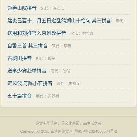
题善山院拼音
宋代
：
许安仁
建炎己酉十二月五日避乱鸽湖山十绝句 其三拼音
宋代
：
送用和刘推官入京班改拼音
王庭圭
宋代
：
林希逸
自警三首 其三拼音
宋代
：
李吕
古城田拼音
明代
：
殷奎
送李少宾赴举拼音
唐代
：
皎然
定风波 寿陈小石拼音
清代
：
朱祖谋
五十篇拼音
明代
：
冯梦祯
鉴赏中华诗词、寻文化基因、品生活之美
Copyright © 2025
古诗词鉴赏网
|
鄂ICP备2024060574号-2