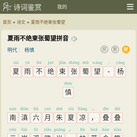
诗词鉴赏
我的
首页
»
诗文
»
夏雨不绝柬张蜀望
夏雨不绝柬张蜀望拼音
原
繁
拼
明代
：
杨慎
xià
yǔ
bù
jué
jiǎn
zhāng
shǔ
wàng
-
yáng
夏
雨
不
绝
柬
张
蜀
望
-
杨
shèn
慎
nán
diān
liù
yuè
zhū
xià
liáng
，
dié
dié
南
滇
六
月
朱
夏
凉
，
叠
叠
yún
lán
fú
xiǎo
guāng
。
lín
huā
hán
xiào