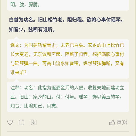
明。胧，朦胧。
白首为功名。旧山松竹老，阻归程。欲将心事付瑶琴。
知音少，弦断有谁听。
译文：为国建功留青史，未老已白头。家乡的山上松竹已
长大变老，无奈议和声起、阻断了归程。想把满腹心事付
与瑶琴弹一曲。可高山流水知音稀，纵然琴弦弹断，又有
谁来听？
注释：功名：此指为驱逐金兵的入侵，收复失地而建功立
业。旧山：家乡的山。付：付与。瑶琴：饰以美玉的琴。
知音：比喻知己，同志。
赞
(
0)