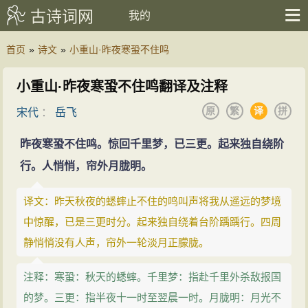
古诗词网
我的
首页
»
诗文
»
小重山·昨夜寒蛩不住鸣
小重山·昨夜寒蛩不住鸣翻译及注释
原
繁
译
拼
宋代
：
岳飞
昨夜寒蛩不住鸣。惊回千里梦，已三更。起来独自绕阶
行。人悄悄，帘外月胧明。
译文：昨天秋夜的蟋蟀止不住的鸣叫声将我从遥远的梦境
中惊醒，已是三更时分。起来独自绕着台阶踽踽行。四周
静悄悄没有人声，帘外一轮淡月正朦胧。
注释：寒蛩：秋天的蟋蟀。千里梦：指赴千里外杀敌报国
的梦。三更：指半夜十一时至翌晨一时。月胧明：月光不