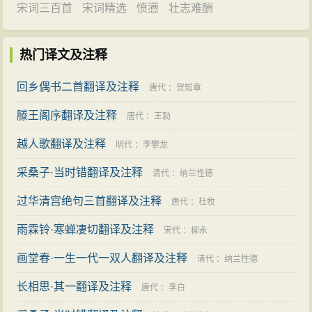
宋词三百首
宋词精选
愤懑
壮志难酬
热门译文及注释
回乡偶书二首翻译及注释
唐代
：
贺知章
滕王阁序翻译及注释
唐代
：
王勃
越人歌翻译及注释
明代
：
李攀龙
采桑子·当时错翻译及注释
清代
：
纳兰性德
过华清宫绝句三首翻译及注释
唐代
：
杜牧
雨霖铃·寒蝉凄切翻译及注释
宋代
：
柳永
画堂春·一生一代一双人翻译及注释
清代
：
纳兰性德
长相思·其一翻译及注释
唐代
：
李白