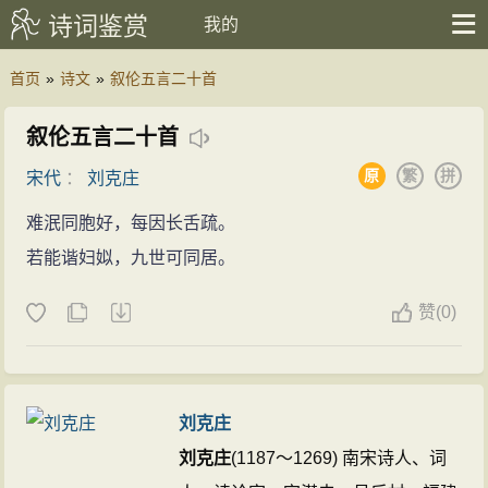
诗词鉴赏
我的
首页
»
诗文
»
叙伦五言二十首
叙伦五言二十首
原
繁
拼
宋代
：
刘克庄
难泯同胞好，每因长舌疏。
若能谐妇姒，九世可同居。
赞
(
0)
刘克庄
刘克庄
(1187～1269) 南宋诗人、词