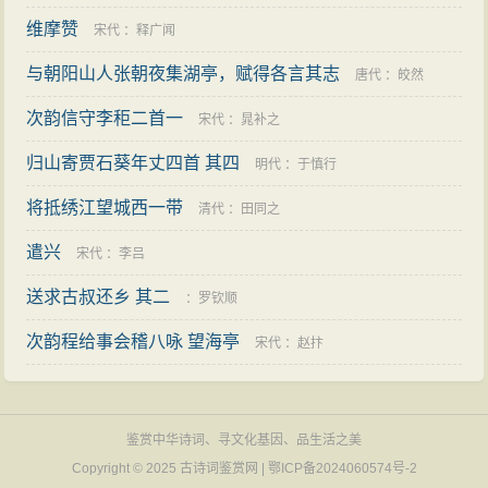
维摩赞
宋代
：
释广闻
与朝阳山人张朝夜集湖亭，赋得各言其志
唐代
：
皎然
次韵信守李秬二首一
宋代
：
晁补之
归山寄贾石葵年丈四首 其四
明代
：
于慎行
将抵绣江望城西一带
清代
：
田同之
遣兴
宋代
：
李吕
送求古叔还乡 其二
：
罗钦顺
次韵程给事会稽八咏 望海亭
宋代
：
赵抃
鉴赏中华诗词、寻文化基因、品生活之美
Copyright © 2025
古诗词鉴赏网
|
鄂ICP备2024060574号-2