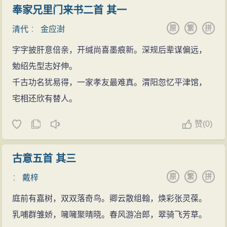
奉家兄里门来书二首 其一
原
繁
拼
清代
：
金应澍
字字披肝意倍亲，开缄尚喜墨痕新。深规后辈谋偏远，
勉绍先型志好伸。
千古功名犹易得，一家孝友最难真。渭阳忽忆平津馆，
宅相还欣有替人。
赞
(
0)
古意五首 其三
原
繁
拼
：
戴梓
庭前有嘉树，双双落奇鸟。卿云散组翰，焕彩张灵葆。
乳哺群雏娇，噰噰聚晴晓。春风游冶郎，翠骑飞芳草。