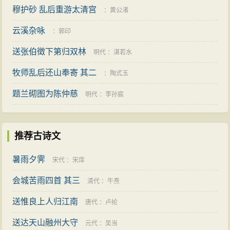
穆护砂 乱后重游太清宫
：
黄公渚
云溪杂咏
：
郭印
送张伯徵下第归双林
明代
：
湛若水
牧师乱后还山奉寄 其二
：
陶式玉
题兰砌图为陈仲慈
明代
：
李孙宸
推荐古诗文
暑雨夕霁
宋代
：
宋庠
会城苦雨四首 其三
清代
：
牛焘
送惟良上人归江南
唐代
：
卢纶
送达天山融州大守
元代
：
吴当