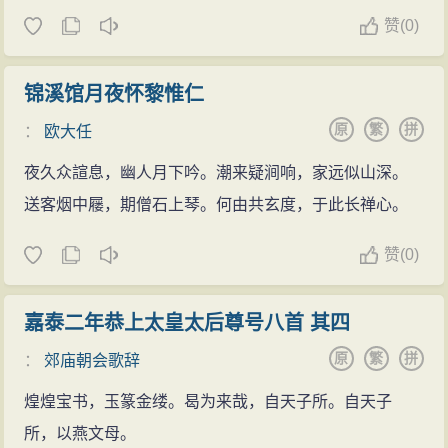
赞
(
0)
锦溪馆月夜怀黎惟仁
原
繁
拼
：
欧大任
夜久众諠息，幽人月下吟。潮来疑涧响，家远似山深。
送客烟中屦，期僧石上琴。何由共玄度，于此长禅心。
赞
(
0)
嘉泰二年恭上太皇太后尊号八首 其四
原
繁
拼
：
郊庙朝会歌辞
煌煌宝书，玉篆金缕。曷为来哉，自天子所。自天子
所，以燕文母。