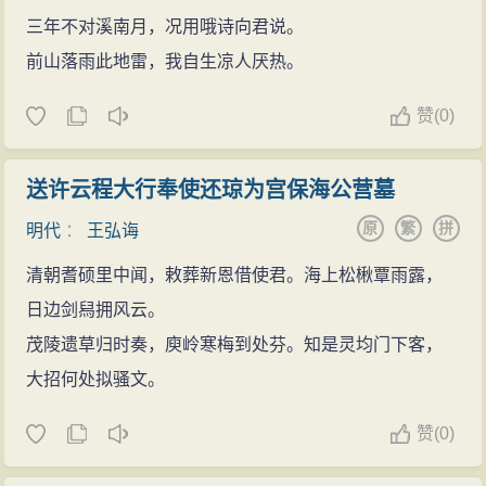
三年不对溪南月，况用哦诗向君说。
前山落雨此地雷，我自生凉人厌热。
赞
(
0)
送许云程大行奉使还琼为宫保海公营墓
原
繁
拼
明代
：
王弘诲
清朝耆硕里中闻，敕葬新恩借使君。海上松楸覃雨露，
日边剑舄拥风云。
茂陵遗草归时奏，庾岭寒梅到处芬。知是灵均门下客，
大招何处拟骚文。
赞
(
0)