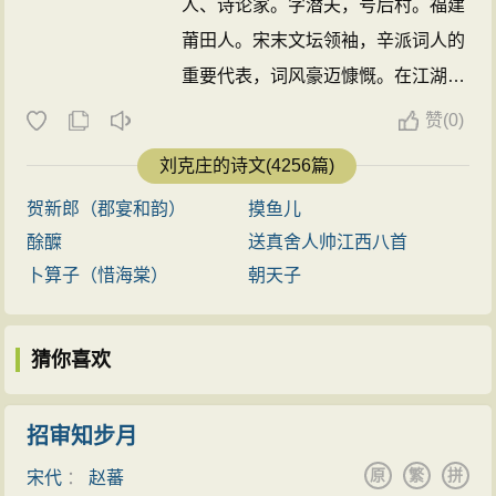
人、诗论家。字潜夫，号后村。福建
莆田人。宋末文坛领袖，辛派词人的
重要代表，词风豪迈慷慨。在江湖诗
人中年寿最长，官位最高，成就也最
赞
(
0)
大。晚年致力于辞赋创作，提出了许
刘克庄的诗文(4256篇)
多革新理论。 ...
贺新郎（郡宴和韵）
摸鱼儿
酴醾
送真舍人帅江西八首
卜算子（惜海棠）
朝天子
猜你喜欢
招审知步月
原
繁
拼
宋代
：
赵蕃