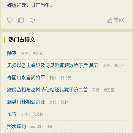
婉嬗祥云，日正当午。
赞
(
0)
热门古诗文
除夜
唐代
：
白居易
无择以游圭峰记及诗见贻辄题数绝于后 其五
明代
：
李之世
寿固山永言尚将军
明代
：
释今无
跋虞丞相与赵撙节使帖还其犹子济二首
宋代
：
杨万里
题樊川杜相公别业
唐代
：
钱起
吊古
明代
：
伦文叙
照水联句
南北朝
：
何逊