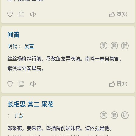
赞
(
0)
闻笛
原
繁
拼
明代
：
吴宣
丝丝杨柳绊行舠，尽数鱼龙弄晚涛。南畔一声何物笛，
紫薇垣外客星高。
赞
(
0)
长相思 其二 采花
原
繁
拼
：
丁澎
郎采花。妾采花。郎指阶前姊妹花。道侬强是他。