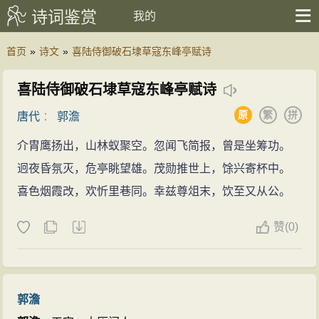
诗词鉴赏
我的
首页
»
诗文
»
喜陆侍御破石埭草寇东峰亭赋诗
喜陆侍御破石埭草寇东峰亭赋诗
原
繁
拼
唐代
：
郭澹
介胄鹰扬出，山林蚁聚空。忽闻飞简报，曾是坐筹功。
迥夜昏氛灭，危亭眺望雄。茂勋推世上，馀兴寄杯中。
喜色烟霞改，欢忻里巷同。幸兹尊俎末，饮至又从公。
赞
(
0)
郭澹