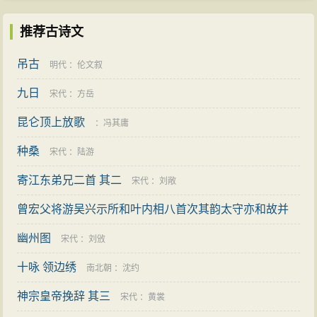
推荐古诗文
吊古
明代
：
伦文叙
九日
宋代
：
方岳
昆仑顶上放歌
：
冯其庸
种桑
宋代
：
陆游
寄江东弟兄二首 其二
宋代
：
刘敞
曾宏父将游吴兴示所和叶内相八首次其韵太守亦和故并
及之 其三
幽州图
宋代
：
刘一止
宋代
：
刘攽
十咏 领边绣
南北朝
：
沈约
神宗皇帝挽辞 其三
宋代
：
黄裳