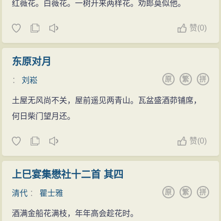
红薇花。白薇花。一树开来两样花。劝郎莫似他。
赞
(
0)
东原对月
原
繁
拼
：
刘崧
土屋无风尚不关，屋前遥见两青山。瓦盆盛酒茆铺席，
何日柴门望月还。
赞
(
0)
上巳宴集懋社十二首 其四
原
繁
拼
清代
：
瞿士雅
酒满金船花满枝，年年高会趁花时。