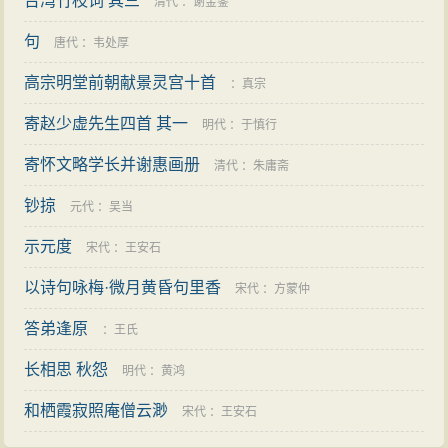
台湾竹枝词 其三
清代
：
谢金銮
句
唐代
：
韦处厚
高宗明堂前朝献景灵宫十首
：
真宗
寄赵少虚先生四首 其一
明代
：
于慎行
寄怀文略学长并谢惠画册
清代
：
朱庸斋
钞掠
元代
：
吴当
示元度
宋代
：
王安石
以诗句咏梅·微月黄昏句里香
宋代
：
方蒙仲
答弟逢原
：
王氏
长相思 秋怨
明代
：
黄鸿
和栖霞寂照庵僧云渺
宋代
：
王安石