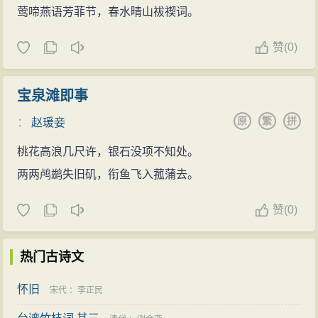
莺啼燕语芳菲节，春水晴山祓禊词。
赞
(
0)
宝泉滩即事
原
繁
拼
：
赵瑗妾
桃花高浪几尺许，银石没项不知处。
两两鸬鹚失旧矶，衔鱼飞入菰蒲去。
赞
(
0)
热门古诗文
怀旧
宋代
：
李正民