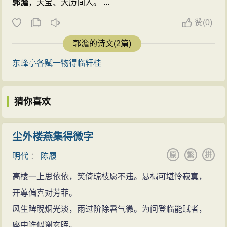
郭澹
，天宝、大历间人。 ...
赞
(
0)
郭澹的诗文(2篇)
东峰亭各赋一物得临轩桂
猜你喜欢
尘外楼燕集得微字
原
繁
拼
明代
：
陈履
高楼一上思依依，笑倚琼枝愿不违。悬榻可堪怜寂寞，
开尊偏喜对芳菲。
风生睥睨烟光淡，雨过阶除暑气微。为问登临能赋者，
座中谁似谢玄晖。