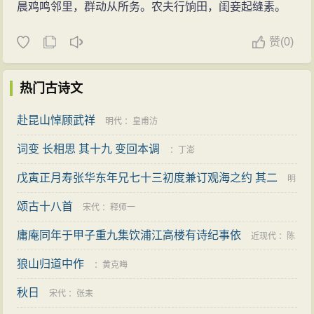
晨鸡鸣邻里，群动从所务。农夫行饷田，闺妾起缝素。
赞
(
0)
热门古诗文
赴昆山悼顾武祥
明代
：
皇甫汸
词变 长相思 其十九 变回本调
：
丁澎
戊寅正月寿张华东年兄七十三初度兼订观海之约 其二
明
颂古十八首
代
：
毕自严
宋代
：
释师一
庸庵同年于甲子重九集饮浦江高楼有诗纪事依
近现代
：
陈
狼山归道中作
三立
：
黄克晦
秋日
宋代
：
张耒