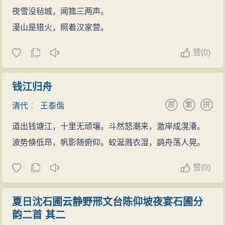
夜雪没毡城，闻箛三两声。
漫山是猎火，照着汉家营。
赞
(
0)
钱江归舟
原
繁
拼
清代
：
王泰偕
道出钱塘江，十里无顽壤。斗然怒潮来，激岸成滉瀁。
波势倏低昂，帆影随俯仰。蛟涎溅衣湿，鹢舟荡人晃。
赞
(
0)
夏日沈石圃云静野邢文台陈仰坡夜宴石圃分
韵二首 其二