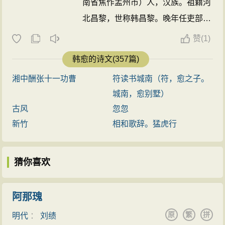
南省焦作孟州市）人，汉族。祖籍河
北昌黎，世称韩昌黎。晚年任吏部侍
郎，又称韩吏部。谥号“文”，又称韩
赞
(
1)
文公。他与柳宗元同为唐代古文运动
韩愈的诗文(357篇)
的倡导者，主张学习先秦两汉的散文
湘中酬张十一功曹
符读书城南（符，愈之子。
语言，破骈为散，扩大文言文的表达
城南，愈别墅）
功能。宋代苏轼称他“文起八代之
古风
忽忽
衰”，明人推他为唐宋八大家之首，
新竹
相和歌辞。猛虎行
与柳宗元并称“韩柳”，有“文章巨公”
和“百代文宗”之名，作品都收在《昌
猜你喜欢
黎先生集》里。
韩愈
在思想上是中国
“道统”观念的确立者，是尊儒反佛的
里程碑式人物。 ...
阿那瑰
原
繁
拼
明代
：
刘绩