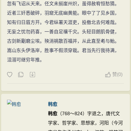
忽有飞诏从天来。伾文未揃崖州炽，虽得赦宥恒愁猜。
近者三奸悉破碎，羽窟无底幽黄能。眼中了了见乡国，
知有归日眉方开。今君纵署天涯吏，投檄北去何难哉。
无妄之忧勿药喜，一善自足禳千灾。头轻目朗肌骨健，
古剑新劚磨尘埃。殃消祸散百福并，从此直至耇与鲐。
嵩山东头伊洛岸，胜事不假须穿栽。君当先行我待满，
沮溺可继穷年推。
赞
(
0)
韩愈
韩愈
（768～824）字退之，唐代文
学家、哲学家、思想家，河阳（今河