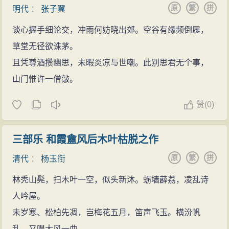
原
繁
拼
明代
：
张子翼
谈心握手细论交，冲雨何妨晓出郊。空谷有缘频倒屣，
草堂无径欲诛茅。
且凭尊酒攒幽思，未暇炎凉与世嘲。此别思君无个事，
山门惟许一僧敲。
赞
(
0)
三部乐 和霞盦风后木叶枯脱之作
原
繁
拼
清代
：
杨玉衔
林秃山髡，扫木叶一空，似头新沐。蛎墙薜荔，凌乱诗
人吟屋。
未岁寒、松柏先凋，岂梅花五月，笛声飞玉。横汾帆
乱，又唱大风一曲。