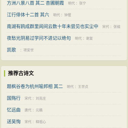
方洲八景八首 其二 杏圃朝霞
明代
：
张宁
江行俳体十二首 其六
明代
：
钟惺
南湖有鸥成群里闾间云数十年未尝见也实尘中
宋代
：
张镃
夜愁光阴易过学问不进记以绝句
明代
：
谢复
凯歌
：
项安世
推荐古诗文
题枫谷卷为杭州喻邦相 其二
明代
：
王世贞
国殇行
宋代
：
刘克庄
忆远曲
唐代
：
元稹
送吴恂
宋代
：
释祖心