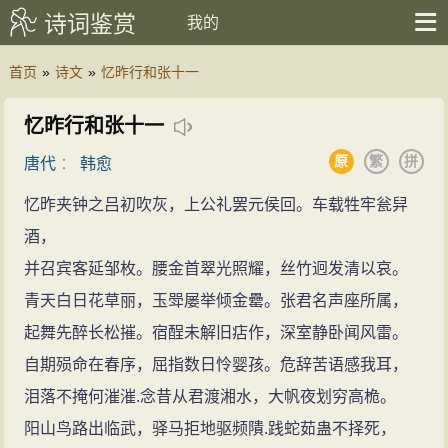
诗词鉴赏
我的
首页
»
诗文
»
忆昨行和张十一
忆昨行和张十一
原
繁
拼
唐代
：
韩愈
忆昨夹钟之吕初吹灰，上公礼罢元侯回。车载牲牢瓮舁
酒，
并召宾客延邹枚。腰金首翠光照耀，丝竹迥发清以哀。
青天白日花草丽，玉斝屡举倾金罍。张君名声座所属，
起舞先醉长松摧。宿酲未解旧痁作，深室静卧闻风雷。
自期殒命在春序，屈指数日怜婴孩。危辞苦语感我耳，
泪落不掩何漼漼.念昔从君渡湘水，大帆夜划穷高桅。
阳山鸟路出临武，驿马拒地驱频隤.践蛇茹蛊不择死，