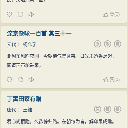
赞
(
0)
滦京杂咏一百首 其三十一
原
繁
拼
元代
：
杨允孚
北阙东风昨夜回，今朝瑞气集蓬莱。日光未透香烟起，
御道声声驼鼓来。
赞
(
0)
丁寓田家有赠
原
繁
拼
唐代
：
王维
君心尚栖隐，久欲傍归路。在朝每为言，解印果成趣。