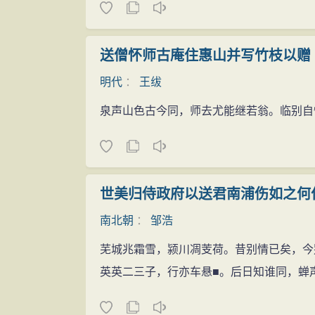
送僧怀师古庵住惠山并写竹枝以赠
明代
：
王绂
泉声山色古今同，师去尤能继若翁。临别自
世美归侍政府以送君南浦伤如之何
南北朝
：
邹浩
芜城兆霜雪，颍川凋芰荷。昔别情已矣，今
英英二三子，行亦车悬■。后日知谁同，蝉