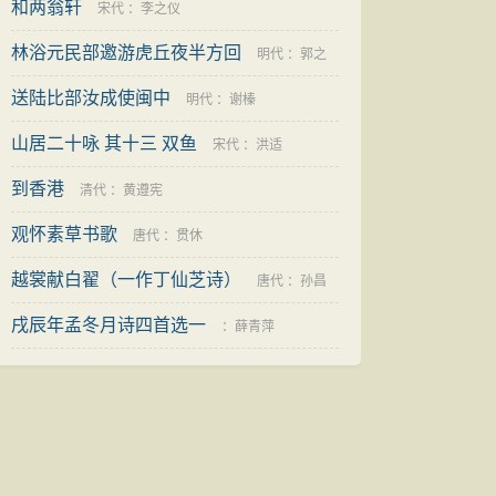
和两翁轩
宋代
：
李之仪
林浴元民部邀游虎丘夜半方回
明代
：
郭之
送陆比部汝成使闽中
奇
明代
：
谢榛
山居二十咏 其十三 双鱼
宋代
：
洪适
到香港
清代
：
黄遵宪
观怀素草书歌
唐代
：
贯休
越裳献白翟（一作丁仙芝诗）
唐代
：
孙昌
戌辰年孟冬月诗四首选一
胤
：
薛青萍