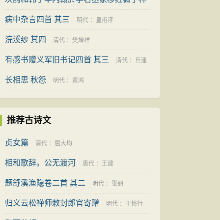
亨
学士
病中杂言四首 其三
宋代
：
梅尧臣
明代
：
皇甫涍
浣溪纱 其四
清代
：
樊增祥
有感书赠义军旧书记四首 其三
清代
：
丘逢
长相思 秋怨
甲
明代
：
黄鸿
推荐古诗文
贞女篇
清代
：
屈大均
相和歌辞。公无渡河
唐代
：
王建
题舒溪渔隐卷二首 其二
明代
：
张弼
归义云松禅师敕封郎官寄赠
明代
：
于慎行