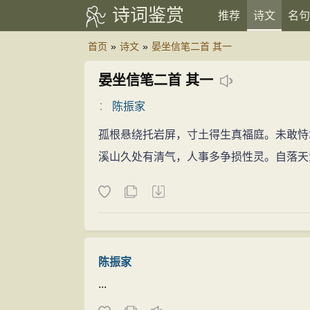
诗词鉴赏
推荐
诗文
名句
首页
»
诗文
»
晏坐信笔二首 其一
晏坐信笔二首 其一
：
陈振家
孤根悬绕托岩屏，寸土得生真福庭。未敢恃
溪山久处有清气，人事多争损性灵。自落天
陈振家
...