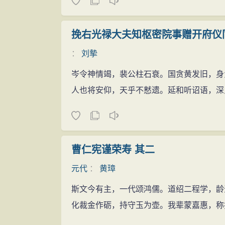
挽右光禄大夫知枢密院事赠开府仪
：
刘摰
岑令神情竭，裴公柱石衰。国贪黄发旧，身
人也将安仰，天乎不慭遗。延和听诏语，深
曹仁宪谨荣寿 其二
元代
：
黄璋
斯文今有主，一代颂鸿儒。道绍二程学，龄
化裁金作砺，持守玉为壶。我辈蒙嘉惠，称