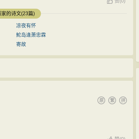
赞
(
0)
家的诗文(23篇)
凉夜有怀
鮀岛逢萧忠霖
寄故
原
繁
拼