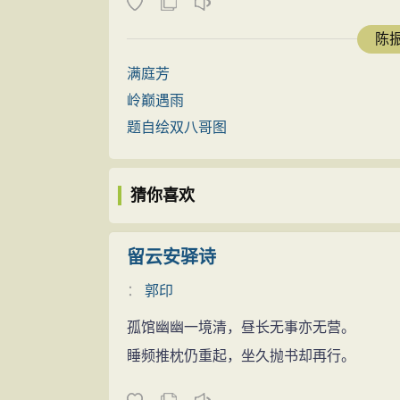
陈振
满庭芳
岭巅遇雨
题自绘双八哥图
猜你喜欢
留云安驿诗
：
郭印
孤馆幽幽一境清，昼长无事亦无营。
睡频推枕仍重起，坐久抛书却再行。