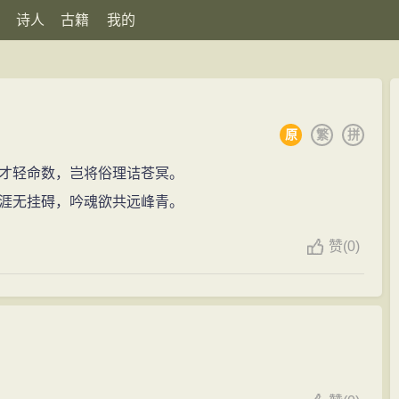
诗人
古籍
我的
原
繁
拼
才轻命数，岂将俗理诘苍冥。
涯无挂碍，吟魂欲共远峰青。
赞
(
0)