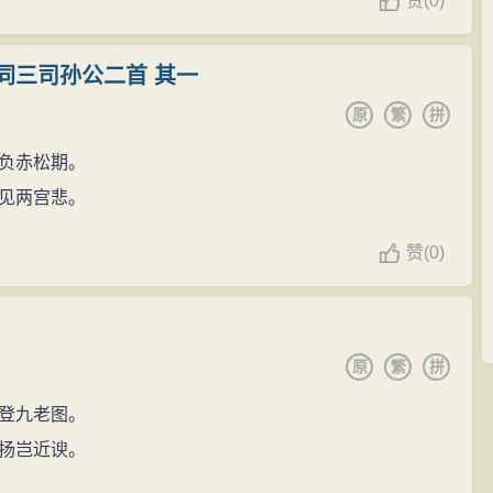
赞
(
0)
同三司孙公二首 其一
原
繁
拼
负赤松期。
见两宫悲。
赞
(
0)
原
繁
拼
登九老图。
扬岂近谀。