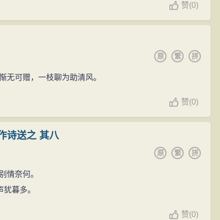
赞
(
0)
原
繁
拼
惭无可赠，一枝聊为助清风。
赞
(
0)
作诗送之 其八
原
繁
拼
别情奈何。
声犹暮多。
赞
(
0)