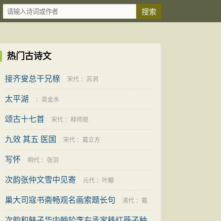
热门古诗文
接齐叟总干兄榇
宋代
：
苏泂
太平湖
：
吴金水
颂古十七首
宋代
：
释师观
九效 其五 医国
宋代
：
葛立方
写怀
明代
：
张羽
次韵张仲文雪中见寄
元代
：
叶颙
巢大司寇书斋畅观名画索题长句
清代
：
戴
次韵和韩子华内翰於李右丞家移红薇子种