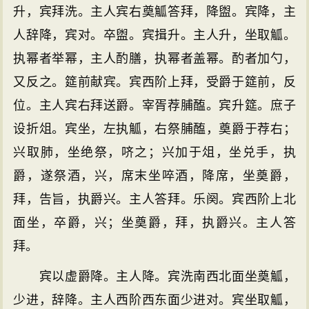
升，宾拜洗。主人宾右奠觚答拜，降盥。宾降，主
人辞降，宾对。卒盥。宾揖升。主人升，坐取觚。
执幂者举幂，主人酌膳，执幂者盖幂。酌者加勺，
又反之。筵前献宾。宾西阶上拜，受爵于筵前，反
位。主人宾右拜送爵。宰胥荐脯醢。宾升筵。庶子
设折俎。宾坐，左执觚，右祭脯醢，奠爵于荐右；
兴取肺，坐绝祭，哜之；兴加于俎，坐兑手，执
爵，遂祭酒，兴，席末坐啐酒，降席，坐奠爵，
拜，告旨，执爵兴。主人答拜。乐阕。宾西阶上北
面坐，卒爵，兴；坐奠爵，拜，执爵兴。主人答
拜。
宾以虚爵降。主人降。宾洗南西北面坐奠觚，
少进，辞降。主人西阶西东面少进对。宾坐取觚，