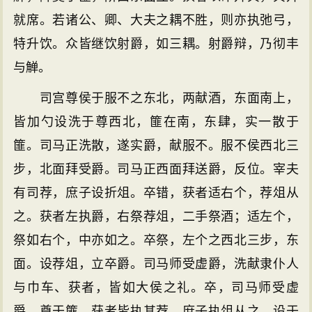
就席。若诸公、卿、大夫之耦不胜，则亦执弛弓，
特升饮。众皆继饮射爵，如三耦。射爵辩，乃彻丰
与觯。
司宫尊侯于服不之东北，两献酒，东面南上，
皆加勺设洗于尊西北，篚在南，东肆，实一散于
篚。司马正洗散，遂实爵，献服不。服不侯西北三
步，北面拜受爵。司马正西面拜送爵，反位。宰夫
有司荐，庶子设折俎。卒错，获者适右个，荐俎从
之。获者左执爵，右祭荐俎，二手祭酒；适左个，
祭如右个，中亦如之。卒祭，左个之西北三步，东
面。设荐俎，立卒爵。司马师受虚爵，洗献隶仆人
与巾车、获者，皆如大侯之礼。卒，司马师受虚
爵，奠于篚。获者皆执其荐，庶子执俎从之，设于