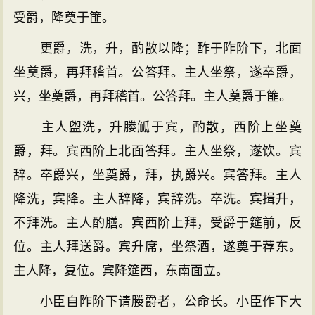
受爵，降奠于篚。
更爵，洗，升，酌散以降；酢于阼阶下，北面
坐奠爵，再拜稽首。公答拜。主人坐祭，遂卒爵，
兴，坐奠爵，再拜稽首。公答拜。主人奠爵于篚。
主人盥洗，升媵觚于宾，酌散，西阶上坐奠
爵，拜。宾西阶上北面答拜。主人坐祭，遂饮。宾
辞。卒爵兴，坐奠爵，拜，执爵兴。宾答拜。主人
降洗，宾降。主人辞降，宾辞洗。卒洗。宾揖升，
不拜洗。主人酌膳。宾西阶上拜，受爵于筵前，反
位。主人拜送爵。宾升席，坐祭酒，遂奠于荐东。
主人降，复位。宾降筵西，东南面立。
小臣自阼阶下请媵爵者，公命长。小臣作下大