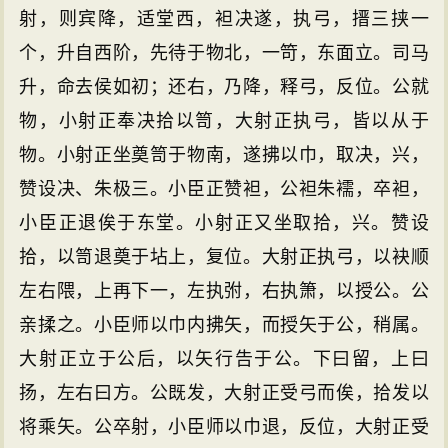
射，则宾降，适堂西，袒决遂，执弓，搢三挟一
个，升自西阶，先待于物北，一笴，东面立。司马
升，命去侯如初；还右，乃降，释弓，反位。公就
物，小射正奉决拾以笥，大射正执弓，皆以从于
物。小射正坐奠笥于物南，遂拂以巾，取决，兴，
赞设决、朱极三。小臣正赞袒，公袒朱襦，卒袒，
小臣正退俟于东堂。小射正又坐取拾，兴。赞设
拾，以笥退奠于坫上，复位。大射正执弓，以袂顺
左右隈，上再下一，左执弣，右执箫，以授公。公
亲揉之。小臣师以巾内拂矢，而授矢于公，稍属。
大射正立于公后，以矢行告于公。下曰留，上曰
扬，左右曰方。公既发，大射正受弓而俟，拾发以
将乘矢。公卒射，小臣师以巾退，反位，大射正受