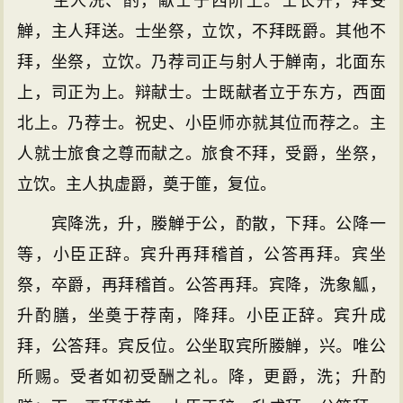
主人洗、酌，献士于西阶上。士长升，拜受
觯，主人拜送。士坐祭，立饮，不拜既爵。其他不
拜，坐祭，立饮。乃荐司正与射人于觯南，北面东
上，司正为上。辩献士。士既献者立于东方，西面
北上。乃荐士。祝史、小臣师亦就其位而荐之。主
人就士旅食之尊而献之。旅食不拜，受爵，坐祭，
立饮。主人执虚爵，奠于篚，复位。
宾降洗，升，媵觯于公，酌散，下拜。公降一
等，小臣正辞。宾升再拜稽首，公答再拜。宾坐
祭，卒爵，再拜稽首。公答再拜。宾降，洗象觚，
升酌膳，坐奠于荐南，降拜。小臣正辞。宾升成
拜，公答拜。宾反位。公坐取宾所媵觯，兴。唯公
所赐。受者如初受酬之礼。降，更爵，洗；升酌