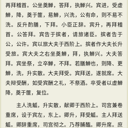
再拜稽首。公坐奠觯，答拜，执觯兴。宾进，受虚
觯，降，奠于篚，易觯，兴洗，公有命，则不易不
洗。反升酌膳，下拜。小臣正辞。宾升，再拜稽
首。公答拜。宾告于摈者，请旅诸臣。摈者告于
公，公许。宾以旅大夫于西阶上。摈者作大夫长升
受旅。宾大夫之右坐奠觯，拜，执觯兴。大夫答
拜。宾坐祭，立卒觯，不拜。若膳觯也，则降、更
觯，洗，升实散。大夫拜受。宾拜送，遂就席。大
夫辩受酬，如受宾酬之礼，不祭酒。卒受者以虚觯
降，奠于篚，复位。
主人洗觚，升实散，献卿于西阶上。司宫兼卷
重席，设于宾左，东上。卿升，拜受觚。主人拜送
觚。卿辞重席，司宫彻之。乃荐脯醢。卿升席。庶