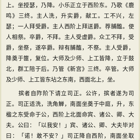
上。坐授瑟，乃降。小乐正立于西阶东。乃歌《鹿
鸣》三终。主人洗，升实爵，献工。工不兴，左
瑟；一人拜受爵。主人西阶上拜送爵。荐脯醢。使
人相祭。卒爵，不拜。主人受虚爵。众工不拜，受
爵，坐祭，遂卒爵。辩有脯醢，不祭。主人受爵，
降奠于篚，复位。大师及少师、上工皆降，立于鼓
北，群工陪于后。乃管《新宫》三终。卒管。大师
及少师、上工皆东坫之东南，西面北上，坐。
摈者自阼阶下请立司正。公许，摈者遂为司
正。司正适洗，洗角觯，南面坐奠于中庭，升，东
楹之东受命于公，西阶上北面命宾、诸公、卿、大
夫。公曰：「以我安！」宾、诸公、卿、大夫毕对
曰：「诺！敢不安？」司正降自西阶，南面坐取