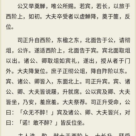
公又举奠觯，唯公所赐。若宾，若长，以旅于
西阶上，如初。大夫卒受者以虚觯降，奠于篚，反
位。
司正升自西阶，东楹之东，北面告于公，请彻
俎，公许。遂适西阶上，北面告于宾。宾北面取俎
以出。诸公、卿取俎如宾礼，遂出，授从者于门
外。大夫降复位。庶子正彻公俎，降自阼阶以东。
宾、诸公、卿皆入，东面北上。司正升宾。宾、诸
公、卿、大夫皆说屦，升就席。公以宾及卿、大夫
皆坐，乃安，羞庶羞。大夫祭荐。司正升受命，公
曰：「众无不醉！」宾及诸公、卿、大夫皆兴，对
曰：「诺！敢不醉？」皆反位坐。