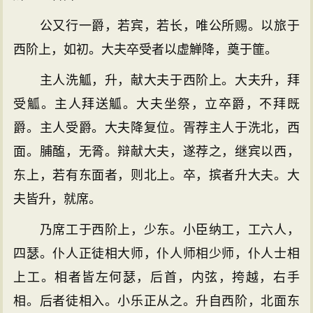
公又行一爵，若宾，若长，唯公所赐。以旅于
西阶上，如初。大夫卒受者以虚觯降，奠于篚。
主人洗觚，升，献大夫于西阶上。大夫升，拜
受觚。主人拜送觚。大夫坐祭，立卒爵，不拜既
爵。主人受爵。大夫降复位。胥荐主人于洗北，西
面。脯醢，无脀。辩献大夫，遂荐之，继宾以西，
东上，若有东面者，则北上。卒，摈者升大夫。大
夫皆升，就席。
乃席工于西阶上，少东。小臣纳工，工六人，
四瑟。仆人正徒相大师，仆人师相少师，仆人士相
上工。相者皆左何瑟，后首，内弦，挎越，右手
相。后者徒相入。小乐正从之。升自西阶，北面东