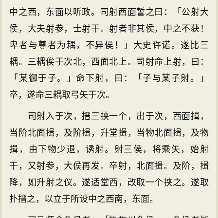
中之西，东面以听政。司射西面誓之曰：「公射大
侯，大夫射参，士射干。射者非其侯，中之不获！
卑者与尊者为耦，不异侯！」大史许诺。遂比三
耦。三耦俟于次北，西面北上。司射命上射，曰：
「某御于子。」命下射，曰：「子与某子射。」
卒，遂命三耦取弓矢于次。
司射入于次，搢三挟一个，出于次，西面揖，
当阶北面揖，及阶揖，升堂揖，当物北面揖，及物
揖，由下物少退，诱射。射三侯，将乘矢，始射
干，又射参，大侯再发。卒射，北面揖。及阶，揖
降，如升射之仪。遂适堂西，改取一个挟之。遂取
扑搢之，以立于所设中之西南，东面。