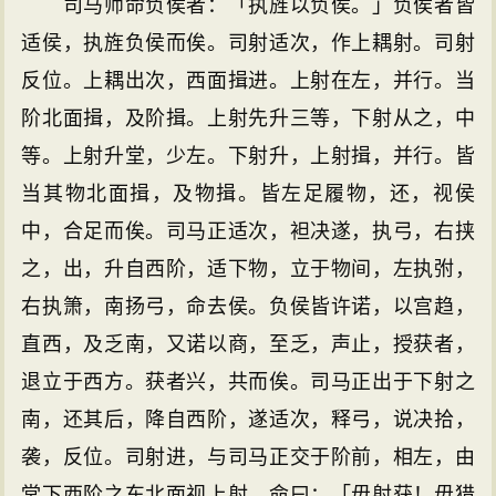
司马师命负侯者：「执旌以负侯。」负侯者皆
适侯，执旌负侯而俟。司射适次，作上耦射。司射
反位。上耦出次，西面揖进。上射在左，并行。当
阶北面揖，及阶揖。上射先升三等，下射从之，中
等。上射升堂，少左。下射升，上射揖，并行。皆
当其物北面揖，及物揖。皆左足履物，还，视侯
中，合足而俟。司马正适次，袒决遂，执弓，右挟
之，出，升自西阶，适下物，立于物间，左执弣，
右执箫，南扬弓，命去侯。负侯皆许诺，以宫趋，
直西，及乏南，又诺以商，至乏，声止，授获者，
退立于西方。获者兴，共而俟。司马正出于下射之
南，还其后，降自西阶，遂适次，释弓，说决拾，
袭，反位。司射进，与司马正交于阶前，相左，由
堂下西阶之东北面视上射，命曰：「毋射获！毋猎