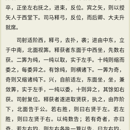
卒，正坐左右抚之，进束，反位。宾之矢，则以授
矢人于西堂下。司马释弓，反位，而后卿、大夫升
就席。
司射适阶西，释弓，去扑，袭；进由中东，立
于中南，北面视筭。释获者东面于中西坐，先数右
获。二筭为纯，一纯以取，实于左手。十纯则缩而
委之，每委异之。有馀纯，则横诸下。一筭为奇，
奇则又缩诸纯下。兴，自前适左，东面坐，坐，兼
敛筭，实于左手，一纯以委，十则异之，其馀如右
获。司射复位。释获者遂进取贤获，执之，由阼阶
下，北面告于公。若右胜，则曰右贤于左。若左
胜，则曰左贤于右。以纯数告；若有奇者，亦曰
奇。若左右钧，则左右各执一算以告，曰左右钧。