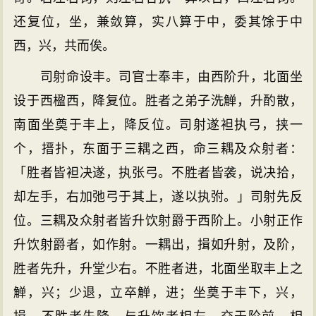
还复位，坐，兼敛算，实八算于中，委其馀于中
西，兴，共而俟。
司射命设丰。司官士奉丰，由西阶升，北面坐
设于西楹西，降复位。胜者之弟子洗觯，升酌散，
南面坐奠于丰上，降反位。司射遂袒执弓，挟一
个，搢扑，东面于三耦之西，命三耦及众射者：
「胜者皆袒决遂，执张弓。不胜者皆袭，说决拾，
却左手，右加弛弓于其上，遂以执弣。」司射先反
位。三耦及众射者皆升饮射爵于西阶上。小射正作
升饮射爵者，如作射。一耦出，揖如升射，及阶，
胜者先升，升堂少右。不胜者进，北面坐取丰上之
觯，兴；少退，立卒觯，进；坐奠于丰下，兴，