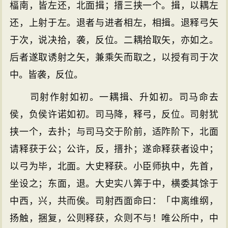
楅南，皆左还，北面揖；搢三挟一个。揖，以耦左
还，上射于左。退者与进者相左，相揖。退释弓矢
于次，说决拾，袭，反位。二耦拾取矢，亦如之。
后者遂取诱射之矢，兼乘矢而取之，以授有司于次
中。皆袭，反位。
司射作射如初。一耦揖、升如初。司马命去
侯，负侯许诺如初。司马降，释弓，反位。司射犹
挟一个，去扑；与司马交于阶前，适阼阶下，北面
请释获于公；公许，反，搢扑；遂命释获者设中；
以弓为毕，北面。大史释获。小臣师执中，先首，
坐设之；东面，退。大史实八筭于中，横委其馀于
中西，兴，共而俟。司射西面命曰：「中离维纲，
扬触，捆复，公则释获，众则不与！唯公所中，中