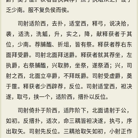
乏少南。服不复负侯而俟。
司射适阶西，去扑，适堂西，释弓，说决拾，
袭，适洗，洗觚，升，实之，降，献释获者于其
位，少南。荐脯醢、折俎，皆有祭。释获者荐右东
面拜受爵。司射北面拜送爵。释获者就其荐坐，左
执爵，右祭脯醢，兴取肺，坐祭，遂祭酒；兴，司
射之西，北面立卒爵，不拜既爵。司射受虚爵，奠
于篚。释获者少西辟荐，反位。司射适堂西，袒决
遂，取弓，挟一个，适阶西，搢扑以反位。
司射倚扑于阶西，适阼阶下，北面请射于公，
如初。反搢扑，适次，命三耦皆袒决遂，执弓，序
出取矢。司射先反位。三耦拾取矢如初，小射正作