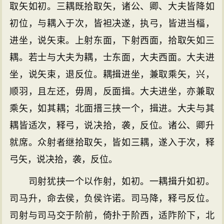
取矢如初。三耦既拾取矢，诸公、卿、大夫皆降如
初位，与耦入于次，皆袒决遂，执弓，皆进当楅，
进坐，说矢束。上射东面，下射西面，拾取矢如三
耦。若士与大夫为耦，士东面，大夫西面。大夫进
坐，说矢束，退反位。耦揖进坐，兼取乘矢，兴，
顺羽，且左还，毋周，反面揖。大夫进坐，亦兼取
乘矢，如其耦；北面搢三挟一个，揖进。大夫与其
耦皆适次，释弓，说决拾，袭，反位。诸公、卿升
就席。众射者继拾取矢，皆如三耦，遂入于次，释
弓矢，说决拾，袭，反位。
司射犹挟一个以作射，如初。一耦揖升如初。
司马升，命去侯，负侯许诺。司马降，释弓反位。
司射与司马交于阶前，倚扑于阶西，适阼阶下，北