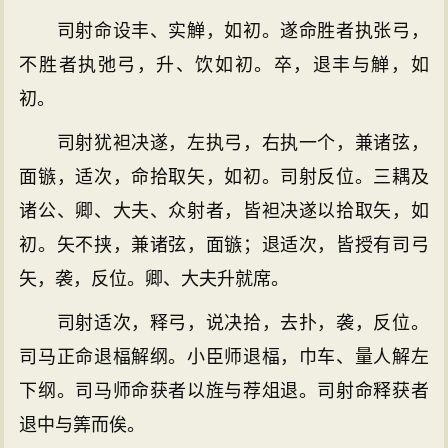
司射命设丰、实觯，如初。遂命胜者执张弓，
不胜者执弛弓，升、饮如初。卒，退丰与觯，如
初。
司射犹袒决遂，左执弓，右执一个，兼诸弦，
面镞，适次，命拾取矢，如初。司射反位。三耦及
诸公、卿、大夫、众射者，皆袒决遂以拾取矢，如
初。矢不挟，兼诸弦，面镞；退适次，皆授有司弓
矢，袭，反位。卿、大夫升就席。
司射适次，释弓，说决拾，去扑，袭，反位。
司马正命退楅解纲。小臣师退楅，巾车、量人解左
下纲。司马师命获者以旌与荐俎退。司射命释获者
退中与筭而俟。