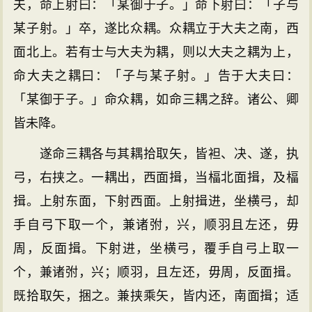
夫，命上射曰：「某御于子。」命下射曰：「子与
某子射。」卒，遂比众耦。众耦立于大夫之南，西
面北上。若有士与大夫为耦，则以大夫之耦为上，
命大夫之耦曰：「子与某子射。」告于大夫曰：
「某御于子。」命众耦，如命三耦之辞。诸公、卿
皆未降。
遂命三耦各与其耦拾取矢，皆袒、决、遂，执
弓，右挟之。一耦出，西面揖，当楅北面揖，及楅
揖。上射东面，下射西面。上射揖进，坐横弓，却
手自弓下取一个，兼诸弣，兴，顺羽且左还，毋
周，反面揖。下射进，坐横弓，覆手自弓上取一
个，兼诸弣，兴；顺羽，且左还，毋周，反面揖。
既拾取矢，捆之。兼挟乘矢，皆内还，南面揖；适