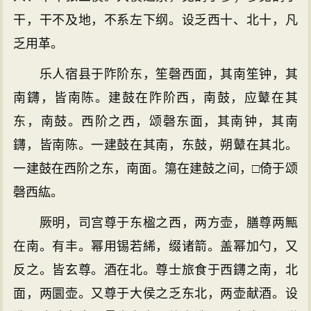
干，干不及地，不系左下纲。设乏西十、北十，凡
乏用革。
乐人宿县于阼阶东，笙磬西面，其南笙钟，其
南鑮，皆南陈。建鼓在阼阶西，南鼓，应鼙在其
东，南鼓。西阶之西，颂磬东面，其南钟，其南
鑮，皆南陈。一建鼓在其南，东鼓，朔鼙在其北。
一建鼓在西阶之东，南面。簜在建鼓之间，□倚于颂
磬西紘。
厥明，司宫尊于东楹之西，两方壶，膳尊两甒
在南。有丰。幂用锡若絺，缀诸箭。盖幂加勺，又
反之。皆玄尊。酒在北。尊士旅食于西鑮之南，北
面，两圜壶。又尊于大侯之乏东北，两壶献酒。设