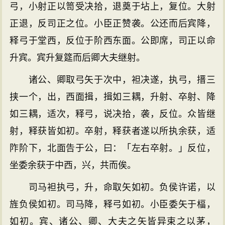
弓，小射正以笥受决拾，退奠于坫上，复位。大射
正退，反司正之位。小臣正赞袭。公还而后宾降，
释弓于堂西，反位于阶西东面。公即席，司正以命
升宾。宾升复筵而后卿大夫继射。
诸公、卿取弓矢于次中，袒决遂，执弓，搢三
挟一个，出，西面揖，揖如三耦，升射、卒射、降
如三耦，适次，释弓，说决拾，袭，反位。众皆继
射，释获皆如初。卒射，释获者遂以所执余获，适
阼阶下，北面告于公，曰：「左右卒射。」反位，
坐委余获于中西，兴，共而俟。
司马袒执弓，升，命取矢如初。负侯许诺，以
旌负侯如初。司马降，释弓如初。小臣委矢于楅，
如初。宾、诸公、卿、大夫之矢皆异束之以茅，