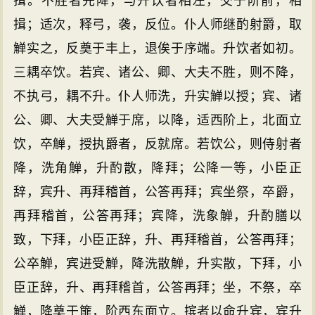
揖。不胜者先降，与升饮者相左，交于阶前，相
揖；适次，释弓，袭，反位。仆人师继酌射爵，取
觯实之，反奠于丰上，退俟于序端。升饮者如初。
三耦卒饮。若宾、诸公、卿、大夫不胜，则不降，
不执弓，耦不升。仆人师洗，升实觯以授；宾、诸
公、卿、大夫受觯于席，以降，适西阶上，北面立
饮，卒觯，授执爵者，反就席。若饮公，则侍射者
降，洗角觯，升酌散，降拜；公降一等，小臣正
辞，宾升、再拜稽首，公答再拜；宾坐祭，卒爵，
再拜稽首，公答再拜；宾降，洗象觯，升酌膳以
致，下拜，小臣正辞，升、再拜稽首，公答再拜；
公卒觯，宾进受觯，降洗散觯，升实散，下拜，小
臣正辞，升、再拜稽首，公答再拜；坐，不祭，卒
觯，降奠于篚，阶西东面立。摈者以命升宾，宾升