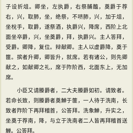
子设折俎。卿坐，左执爵，右祭脯醢，奠爵于荐
右，兴，取肺，坐，绝祭，不哜肺，兴，加于俎，
坐梲手，取爵，遂祭酒，执爵兴，降席，西阶上北
面坐卒爵，兴，坐奠爵，拜，执爵兴。主人答拜，
受爵。卿降，复位。辩献卿。主人以虚爵降，奠于
篚。摈者升卿，卿皆升，就席。若有诸公，则先卿
献之，如献卿之礼，席于阼阶西，北面东上，无加
席。
小臣又请媵爵者，二大夫媵爵如初。请致者。
若命长致，则媵爵者奠觯于篚，一人待于洗南，长
致者阼阶下再拜稽首，公答拜。洗象觯，升实之，
坐奠于荐南，降，与立于洗南者二人皆再拜稽首送
觯。公答拜。