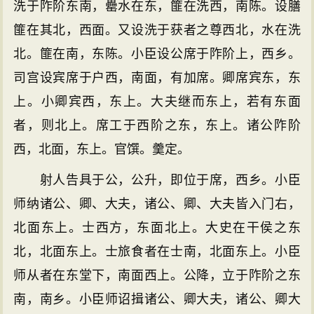
洗于阼阶东南，罍水在东，篚在洗西，南陈。设膳
篚在其北，西面。又设洗于获者之尊西北，水在洗
北。篚在南，东陈。小臣设公席于阼阶上，西乡。
司宫设宾席于户西，南面，有加席。卿席宾东，东
上。小卿宾西，东上。大夫继而东上，若有东面
者，则北上。席工于西阶之东，东上。诸公阼阶
西，北面，东上。官馔。羹定。
射人告具于公，公升，即位于席，西乡。小臣
师纳诸公、卿、大夫，诸公、卿、大夫皆入门右，
北面东上。士西方，东面北上。大史在干侯之东
北，北面东上。士旅食者在士南，北面东上。小臣
师从者在东堂下，南面西上。公降，立于阼阶之东
南，南乡。小臣师诏揖诸公、卿大夫，诸公、卿大