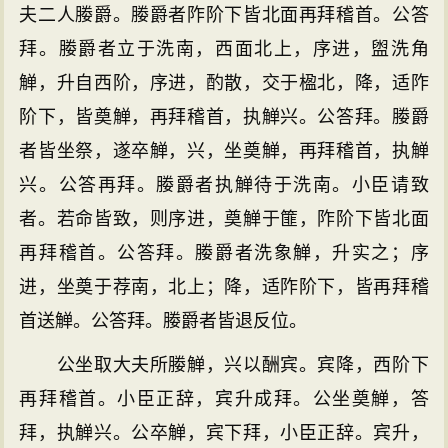
夫二人媵爵。媵爵者阼阶下皆北面再拜稽首。公答
拜。媵爵者立于洗南，西面北上，序进，盥洗角
觯，升自西阶，序进，酌散，交于楹北，降，适阼
阶下，皆奠觯，再拜稽首，执觯兴。公答拜。媵爵
者皆坐祭，遂卒觯，兴，坐奠觯，再拜稽首，执觯
兴。公答再拜。媵爵者执觯待于洗南。小臣请致
者。若命皆致，则序进，奠觯于篚，阼阶下皆北面
再拜稽首。公答拜。媵爵者洗象觯，升实之；序
进，坐奠于荐南，北上；降，适阼阶下，皆再拜稽
首送觯。公答拜。媵爵者皆退反位。
公坐取大夫所媵觯，兴以酬宾。宾降，西阶下
再拜稽首。小臣正辞，宾升成拜。公坐奠觯，答
拜，执觯兴。公卒觯，宾下拜，小臣正辞。宾升，