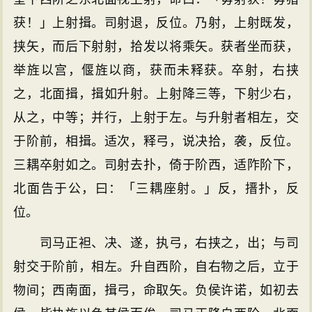
获！」上射揖。司射退，反位。乃射，上射既发，
挟矢，而后下射射，拾发以将乘矢。获者坐而获，
举旌以宫，偃旌以商，获而未释获。卒射，右挟
之，北面揖，揖如升射。上射降三等，下射少右，
从之，中等；并行，上射于左。与升射者相左，交
于阶前，相揖。适次，释弓，说决拾，袭，反位。
三耦卒射如之。司射去扑，倚于阶西，适阼阶下，
北面告于公，曰：「三耦座射。」反，搢扑，反
位。
司马正袒、决、遂，执弓，右挟之，出；与司
射交于阶前，相左。升自西阶，自右物之后，立于
物间；西南面，揖弓，命取矢。负侯许诺，如初去