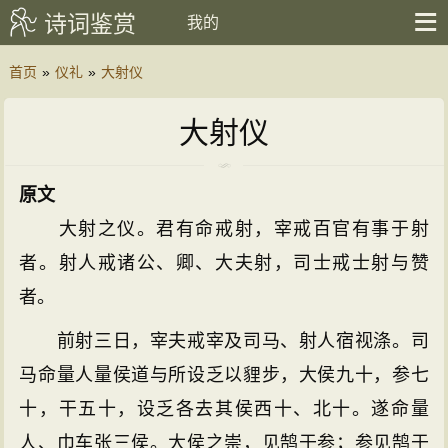
诗词鉴赏
我的
首页
»
仪礼
»
大射仪
大射仪
原文
大射之仪。君有命戒射，宰戒百官有事于射
者。射人戒诸公、卿、大夫射，司士戒士射与赞
者。
前射三日，宰夫戒宰及司马、射人宿视涤。司
马命量人量侯道与所设乏以貍步，大侯九十，参七
十，干五十，设乏各去其侯西十、北十。遂命量
人、巾车张三侯。大侯之崇，见鹄于参；参见鹄于