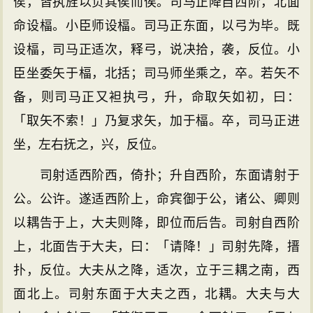
侯，皆执旌以负其侯而俟。司马正降自西阶，北面
命设楅。小臣师设楅。司马正东面，以弓为毕。既
设楅，司马正适次，释弓，说决拾，袭，反位。小
臣坐委矢于楅，北括；司马师坐乘之，卒。若矢不
备，则司马正又袒执弓，升，命取矢如初，曰：
「取矢不索！」乃复求矢，加于楅。卒，司马正进
坐，左右抚之，兴，反位。
司射适西阶西，倚扑；升自西阶，东面请射于
公。公许。遂适西阶上，命宾御于公，诸公、卿则
以耦告于上，大夫则降，即位而后告。司射自西阶
上，北面告于大夫，曰：「请降！」司射先降，搢
扑，反位。大夫从之降，适次，立于三耦之南，西
面北上。司射东面于大夫之西，北耦。大夫与大