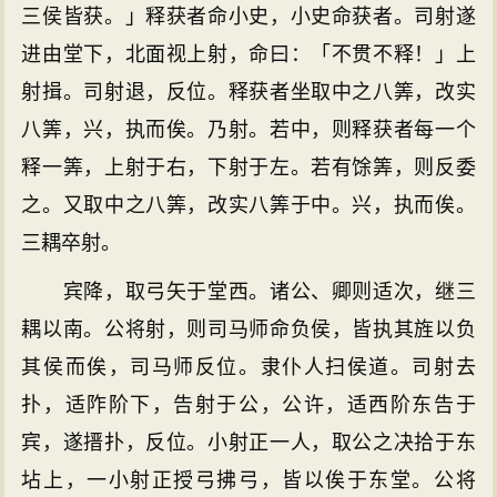
三侯皆获。」释获者命小史，小史命获者。司射遂
进由堂下，北面视上射，命曰：「不贯不释！」上
射揖。司射退，反位。释获者坐取中之八筭，改实
八筭，兴，执而俟。乃射。若中，则释获者每一个
释一筭，上射于右，下射于左。若有馀筭，则反委
之。又取中之八筭，改实八筭于中。兴，执而俟。
三耦卒射。
宾降，取弓矢于堂西。诸公、卿则适次，继三
耦以南。公将射，则司马师命负侯，皆执其旌以负
其侯而俟，司马师反位。隶仆人扫侯道。司射去
扑，适阼阶下，告射于公，公许，适西阶东告于
宾，遂搢扑，反位。小射正一人，取公之决拾于东
坫上，一小射正授弓拂弓，皆以俟于东堂。公将