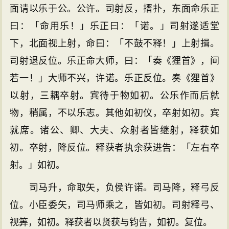
面请以乐于公。公许。司射反，搢扑，东面命乐正
曰：「命用乐！」乐正曰：「诺。」司射遂适堂
下，北面视上射，命曰：「不鼓不释！」上射揖。
司射退反位。乐正命大师，曰：「奏《狸首》，间
若一！」大师不兴，许诺。乐正反位。奏《狸首》
以射，三耦卒射。宾待于物如初。公乐作而后就
物，稍属，不以乐志。其他如初仪，卒射如初。宾
就席。诸公、卿、大夫、众射者皆继射，释获如
初。卒射，降反位。释获者执余获进告：「左右卒
射。」如初。
司马升，命取矢，负侯许诺。司马降，释弓反
位。小臣委矢，司马师乘之，皆如初。司射释弓、
视筭，如初。释获者以贤获与钧告，如初。复位。