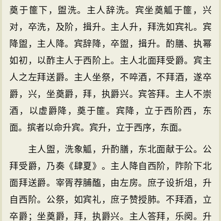
奠于篚下，盥洗。主人辞洗。宾坐奠觚于篚，兴
对，卒洗，及阶，揖升。主人升，拜洗如宾礼。宾
降盥，主人降。宾辞降，卒盥，揖升。酌膳、执幂
如初，以酢主人于西阶上。主人北面拜受爵。宾主
人之左拜送爵。主人坐祭，不啐酒，不拜酒，遂卒
爵，兴，坐奠爵，拜，执爵兴。宾答拜。主人不崇
酒，以虚爵降，奠于篚。宾降，立于西阶西，东
面。摈者以命升宾。宾升，立于西序，东面。
主人盥，洗象觚，升酌膳，东北面献于公。公
拜受爵，乃奏《肆夏》。主人降自西阶，阼阶下北
面拜送爵。宰胥荐脯醢，由左房。庶子设折俎，升
自西阶。公祭，如宾礼，庶子赞授肺。不拜酒，立
卒爵；坐奠爵，拜，执爵兴。主人答拜，乐阕。升