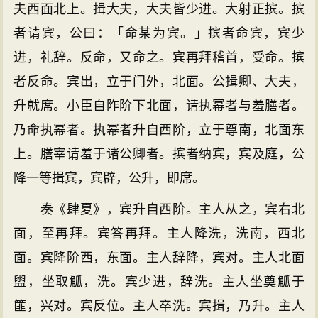
夫西面北上。揖大夫，大夫皆少进。大射正摈。摈
者请宾，公曰：「命某为宾。」摈者命宾，宾少
进，礼辞。反命，又命之。宾再拜稽首，受命。摈
者反命。宾出，立于门外，北面。公揖卿、大夫，
升就席。小臣自阼阶下北面，请执幂者与羞膳者。
乃命执幂者。执幂者升自西阶，立于尊南，北面东
上。膳宰请羞于诸公卿者。摈者纳宾，宾及庭，公
降一等揖宾，宾辟，公升，即席。
奏《肆夏》，宾升自西阶。主人从之，宾右北
面，至再拜。宾答再拜。主人降洗，洗南，西北
面。宾降阶西，东面。主人辞降，宾对。主人北面
盥，坐取觚，洗。宾少进，辞洗。主人坐奠觚于
篚，兴对。宾反位。主人卒洗。宾揖，乃升。主人