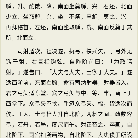
觯，升、酌散、降，南面坐奠觯、兴，右还，北面
少立、坐取觯，兴、坐，不祭，卒觯，奠之，兴、
再拜稽首，左还，南面坐取觯，洗、南面反奠于其
所，北面立。
司射适次，袒决遂，执弓，挟乘矢，于弓外见
镞于弣，右巨指钩弦。自阼阶前曰：「为政请
射。」遂告曰：「大夫与大夫，士御于大夫。」遂
适西阶前，东面右顾，命有司纳射器，射器皆入。
君之弓矢适东堂。宾之弓矢与中、筹、丰，皆止于
西堂下。众弓矢不挟。手忽众弓矢、楅，皆适次而
俟。工人、士与梓人升自北阶，两楹之间。疏数容
弓，若丹，若墨，度尺而午。射正莅之。卒画，自
北阶下。司宫扫所画物，自北阶下。大史俟于所设