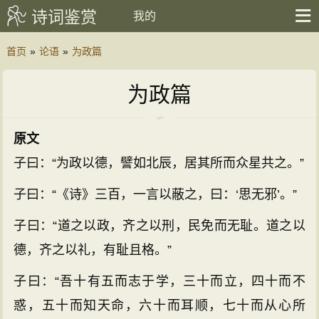
诗词鉴赏
我的
首页
»
论语
»
为政篇
为政篇
原文
子曰：“为政以德，譬如北辰，居其所而众星共之。”
子曰：“《诗》三百，一言以蔽之，曰：‘思无邪’。”
子曰：“道之以政，齐之以刑，民免而无耻。道之以
德，齐之以礼，有耻且格。”
子曰：“吾十有五而志于学，三十而立，四十而不
惑，五十而知天命，六十而耳顺，七十而从心所