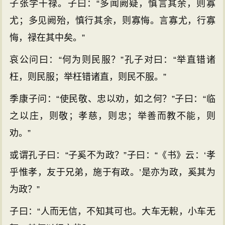
子张学干禄。子曰：“多闻阙疑，慎言其余，则寡
尤；多见阙殆，慎行其余，则寡悔。言寡尤，行寡
悔，禄在其中矣。”
哀公问曰：“何为则民服？”孔子对曰：“举直错诸
枉，则民服；举枉错诸直，则民不服。”
季康子问：“使民敬、忠以劝，如之何？”子曰：“临
之以庄，则敬；孝慈，则忠；举善而教不能，则
劝。”
或谓孔子曰：“子奚不为政？”子曰：“《书》云：‘孝
乎惟孝，友于兄弟，施于有政。’是亦为政，奚其为
为政？”
子曰：“人而无信，不知其可也。大车无輗，小车无