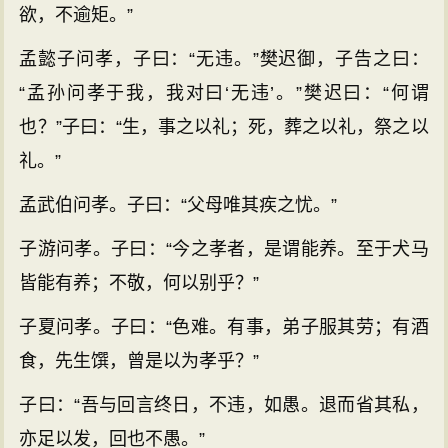
欲，不逾矩。”
孟懿子问孝，子曰：“无违。”樊迟御，子告之曰：
“孟孙问孝于我，我对曰‘无违’。”樊迟曰：“何谓
也？”子曰：“生，事之以礼；死，葬之以礼，祭之以
礼。”
孟武伯问孝。子曰：“父母唯其疾之忧。”
子游问孝。子曰：“今之孝者，是谓能养。至于犬马
皆能有养；不敬，何以别乎？”
子夏问孝。子曰：“色难。有事，弟子服其劳；有酒
食，先生馔，曾是以为孝乎？”
子曰：“吾与回言终日，不违，如愚。退而省其私，
亦足以发，回也不愚。”