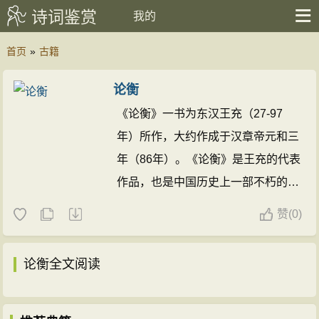
诗词鉴赏
我的
首页
»
古籍
论衡
《论衡》一书为东汉王充（27-97
年）所作，大约作成于汉章帝元和三
年（86年）。《论衡》是王充的代表
作品，也是中国历史上一部不朽的无
神论著作。现存文章有85篇（其中的
赞
(
0)
《招致》仅存篇目，实存84篇）。该
书被称为“疾虚妄古之实论，讥世俗
论衡全文阅读
汉之异书。”