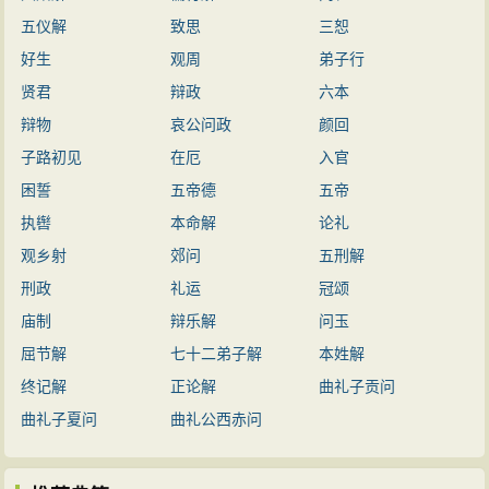
五仪解
致思
三恕
于《家语》的《奏言》。
好生
观周
弟子行
贤君
辩政
六本
辩物
哀公问政
颜回
子路初见
在厄
入官
困誓
五帝德
五帝
执辔
本命解
论礼
观乡射
郊问
五刑解
刑政
礼运
冠颂
庙制
辩乐解
问玉
屈节解
七十二弟子解
本姓解
终记解
正论解
曲礼子贡问
曲礼子夏问
曲礼公西赤问