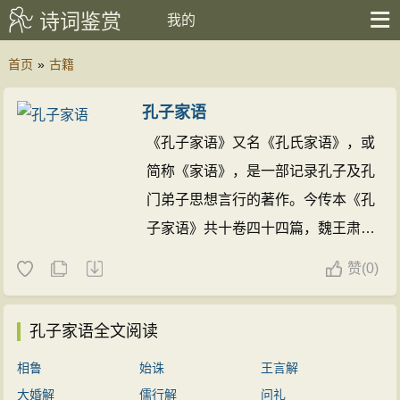
诗词鉴赏
我的
首页
»
古籍
孔子家语
《孔子家语》又名《孔氏家语》，或
简称《家语》，是一部记录孔子及孔
门弟子思想言行的著作。今传本《孔
子家语》共十卷四十四篇，魏王肃
注，书后附有王肃序和《后序》。
赞
(
0)
《后序》实际上分为两部分，前半部
分内容以孔安国语气所写，一般称之
孔子家语全文阅读
为《孔安国序》，后半部分内容为安
相鲁
始诛
王言解
国以后人所写，故称之为《后孔安国
大婚解
儒行解
问礼
序》，其中收有孔安国的孙子孔衍关