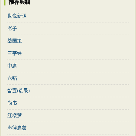
推荐典籍
世说新语
老子
战国策
三字经
中庸
六韬
智囊(选录)
尚书
红楼梦
声律启蒙