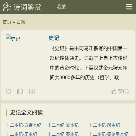
诗词鉴赏
我的
首页
»
古籍
史记
《史记》是由司马迁撰写的中国第一
部纪传体通史。记载了上自上古传说
中的黄帝时代，下至汉武帝元狩元年
间共3000多年的历史（哲学、政
治、经济、军事等）。《史记》最初
赞
(
1)
没有固定书名，或称“太史公书”，或
称“太史公传”，也省称“太史公”。“史
史记全文阅读
记”本是古代史书通称，从三国时期
十二本纪·五帝本纪
十二本纪·夏本纪
十二本纪·殷本纪
开始，“史记”由史书的通称逐渐成为
十二本纪·周本纪
十二本纪·秦本纪
十二本纪·秦始皇本纪
“太史公书”的专称。《史记》与后来