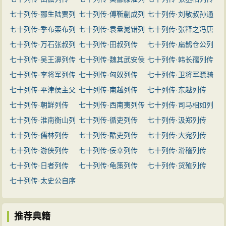
七十列传·郦生陆贾列
传
七十列传·傅靳蒯成列
七十列传·刘敬叔孙通
传
七十列传·季布栾布列
传
七十列传·袁盎晁错列
列传
七十列传·张释之冯唐
传
七十列传·万石张叔列
传
七十列传·田叔列传
列传
七十列传·扁鹊仓公列
传
七十列传·吴王濞列传
七十列传·魏其武安侯
传
七十列传·韩长孺列传
七十列传·李将军列传
列传
七十列传·匈奴列传
七十列传·卫将军骠骑
七十列传·平津侯主父
七十列传·南越列传
列传
七十列传·东越列传
列传
七十列传·朝鲜列传
七十列传·西南夷列传
七十列传·司马相如列
七十列传·淮南衡山列
七十列传·循吏列传
传
七十列传·汲郑列传
传
七十列传·儒林列传
七十列传·酷吏列传
七十列传·大宛列传
七十列传·游侠列传
七十列传·佞幸列传
七十列传·滑稽列传
七十列传·日者列传
七十列传·龟策列传
七十列传·货殖列传
七十列传·太史公自序
推荐典籍