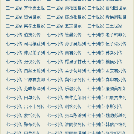
三十世家·齐悼惠王世
三十世家·萧相国世家
三十世家·曹相国世家
家
三十世家·留侯世家
三十世家·陈丞相世家
三十世家·绛侯周勃世
三十世家·梁孝王世家
三十世家·五宗世家
家
三十世家·三王世家
七十列传·伯夷列传
七十列传·管晏列传
七十列传·老子韩非列
七十列传·司马穰苴列
七十列传·孙子吴起列
传
七十列传·伍子胥列传
传
七十列传·仲尼弟子列
传
七十列传·商君列传
七十列传·苏秦列传
传
七十列传·张仪列传
七十列传·樗里子甘茂
七十列传·穰侯列传
七十列传·白起王翦列
列传
七十列传·孟子荀卿列
七十列传·孟尝君列传
传
七十列传·平原君虞卿
传
七十列传·魏公子列传
七十列传·春申君列传
列传
七十列传·范睢蔡泽列
七十列传·乐毅列传
七十列传·廉颇蔺相如
传
七十列传·田单列传
七十列传·鲁仲连邹阳
列传
七十列传·屈原贾生列
七十列传·吕不韦列传
列传
七十列传·刺客列传
传
七十列传·李斯列传
七十列传·蒙恬列传
七十列传·张耳陈馀列
七十列传·魏豹彭越列
七十列传·黥布列传
传
七十列传·淮阴侯列传
传
七十列传·韩信卢绾列
七十列传·田儋列传
七十列传·樊郦滕灌列
传
七十列传·张丞相列传