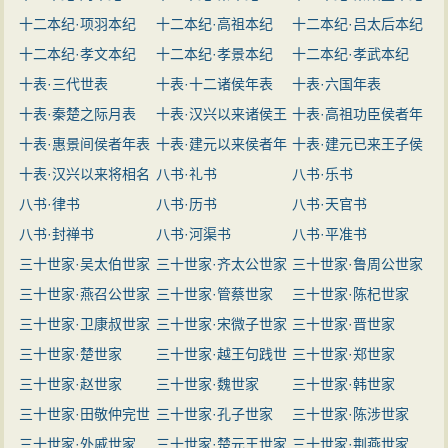
十二本纪·项羽本纪
十二本纪·高祖本纪
十二本纪·吕太后本纪
的《汉书》（班固）、《后汉书》
十二本纪·孝文本纪
十二本纪·孝景本纪
十二本纪·孝武本纪
（范晔、司马彪）、《三国志》（陈
十表·三代世表
十表·十二诸侯年表
十表·六国年表
寿）合称“前四史”。刘向等人认为此
十表·秦楚之际月表
十表·汉兴以来诸侯王
十表·高祖功臣侯者年
书“善序事理，辩而不华，质而不
十表·惠景间侯者年表
年表
十表·建元以来侯者年
表
十表·建元已来王子侯
俚”。与司马光的《资治通鉴》并称
十表·汉兴以来将相名
表
八书·礼书
者年表
八书·乐书
“史学双璧”。
臣年表
八书·律书
八书·历书
八书·天官书
八书·封禅书
八书·河渠书
八书·平准书
三十世家·吴太伯世家
三十世家·齐太公世家
三十世家·鲁周公世家
三十世家·燕召公世家
三十世家·管蔡世家
三十世家·陈杞世家
三十世家·卫康叔世家
三十世家·宋微子世家
三十世家·晋世家
三十世家·楚世家
三十世家·越王句践世
三十世家·郑世家
三十世家·赵世家
家
三十世家·魏世家
三十世家·韩世家
三十世家·田敬仲完世
三十世家·孔子世家
三十世家·陈涉世家
家
三十世家·外戚世家
三十世家·楚元王世家
三十世家·荆燕世家