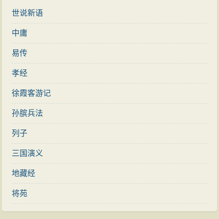
世说新语
中庸
易传
孝经
徐霞客游记
孙膑兵法
列子
三国演义
地藏经
将苑